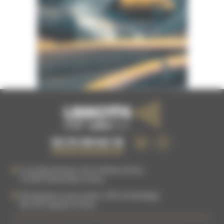
02 51 09 63 15
5 rue des Artisans, ZA La Plaine du Buc
76 540
Thietreville
,
France
83 Impasse Louis Coudrin, ZAC du Bordage
85 610
Cugand
,
France