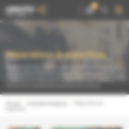
Panneau de gestion des cookies
0
Réparations & expertises
Quelque soit votre panne ou votre problème, confiez-nous
votre machine. Notre service technique SAV établira un
diagnostic et un devis pour la réparation et la remise en
état de votre matériel de traitement de surfaces.
Accueil
Entretenir & réparer
Réparations &
expertises