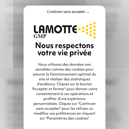
le diagnostic technique grâce à notre expérience.
Continuer sans accepter →
La bonne maintenance de votre grenailleuse est
la clé de sa longévité : Profitez des périodes sans
chantier pour nous envoyer votre sableuse pour
un check-up complet. Ainsi elle repartira chez
vous “comme neuve”.
J'ai besoin d'un diagnostic
Nous utilisons des données non
sensibles comme des cookies pour
assurer le fonctionnement optimal du
site et réaliser des statistiques
Vous ne pouvez pas rester sans machine ?
d’audience. Cliquez sur le bouton
"Accepter et fermer" pour donner votre
consentement à ces opérations et
Pendant la période d’immobilisation de votre
profiter d’une expérience
matériel, notre parc de location complet
personnalisée. Cliquez sur "Continuer
sans accepter" pour les refuser ou
(aérogommeuses, grenailleuses, pompes à vide,
modifiez vos préférences en cliquant
etc.) vous permet de poursuivre votre chantier en
sur "Paramètres des cookies".
toute sérénité.
Consultez nos offres de location