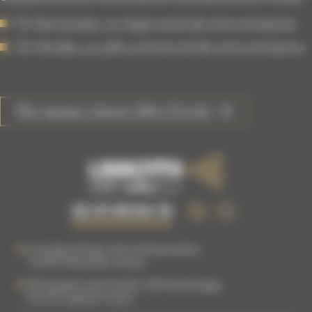
En Normandie, au siège social de notre entreprise
En Vendée, au pôle commercial de notre entreprise
Mon équipe a besoin d'être formée
02 51 09 63 15
5 rue des Artisans, ZA La Plaine du Buc
76 540
Thietreville
,
France
83 Impasse Louis Coudrin, ZAC du Bordage
85 610
Cugand
,
France