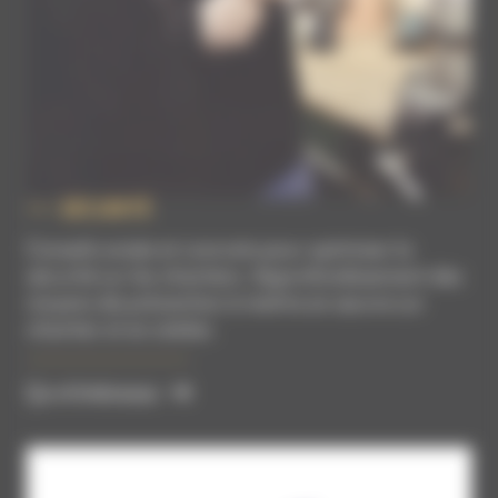
SÉCURITÉ
Conseils avisés et concrets pour optimiser la
sécurité sur les chantiers. Approfondissement des
moyens de prévention à mettre en œuvre sur
chantier et en atelier.
Ça m'intéresse