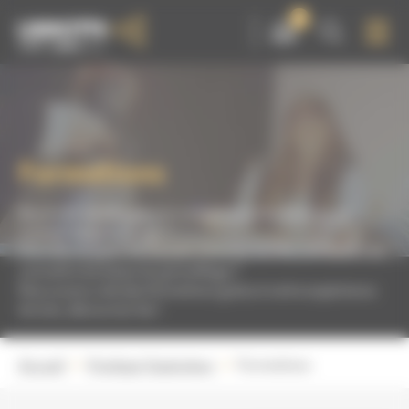
Panneau de gestion des cookies
0
Formations
Besoin de développer vos compétences techniques en
matière de grenaillage ?
Vous développez vos équipes chantier et elles ont besoin de
connaître les bases du grenaillage ?
Nous avons créé des formations grâce à notre expérience
terrain, découvrez-les !
Accueil
Protéger l'opérateur
Formations