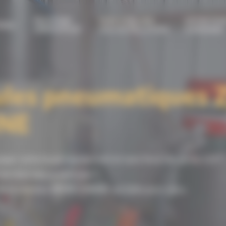
PROTÉGER
FAIRE ÉVOLUER
ENTRETEN
RIEL
L’OPÉRATEUR
SON INSTALLATION
& RÉPARER
les pneumatiques 
NE
per votre local rapidement et sans faire de génie civil ?
ne vous appartient pas ?
e la solution ZEFIR CABINE est faîte pour vous.