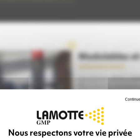
Modulables et
Les solutions ZEFIR CABI
Nous pensons ces solutio
besoin.
Continue
Elles sont compatibles av
Optimiser son matérie