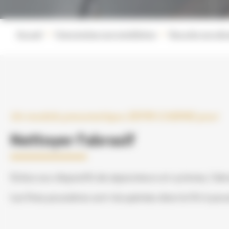
Accueil
Faire évoluer son installation
Recycler son abr
Un module pneumatique ZEFIR CABINE pour
Nettoyer l'abrasif
Grâce aux dispositifs de séparateurs et cyclones, l’ab
Les fines poussières sont récupérées dans le fût à pou