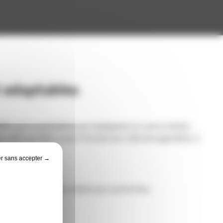
 adaptables
NE sont modulables et s’adaptent à votre atelier.
ns afin qu’elles soient facilement déménageables si
r sans accepter →
ec la plupart des sableuses existantes.
l