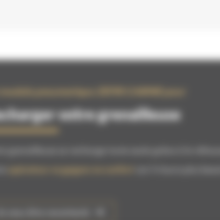
 module pneumatique ZEFIR CABINE pour
charger votre grenailleuse
re grenailleuse se recharge toute seule grâce à la réhauss
re
opérateur va gagner en confort
car il n’aura plus beso
Je veux être recontacté