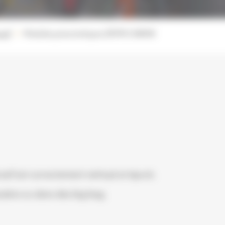
asif
Modules pneumatiques ZEFIR CABINE
rasif est correctement nettoyé et épuré.
ssière ou dans des big bag.