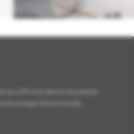
e qui coiffe votre réservoir sous pression.
in de recharger l’abrasif à la pelle.