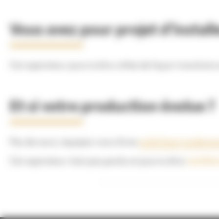
Vous avez pour projet d’install
Cet aspirateur pourra être utilisé de façon transitoire
Et si votre production évolue ?
Pas de souci,
équipez-vous d’une
unité haut rendeme
Cet aspirateur n’est pas perdu et pourra être
réutilis