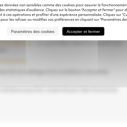
des données non sensibles comme des cookies pour assurer le fonctionnement
 des statistiques d’audience. Cliquez sur le bouton "Accepter et fermer" pour 
de ces modules ?
 à ces opérations et profiter d’une expérience personnalisée. Cliquez sur "C
 pour les refuser ou modifiez vos préférences en cliquant sur "Paramètres des
Paramètres des cookies
Accepter et fermer
ent de remplir votre sableuse (
temps de
environ 800 kg
) : vous grenaillez d’abord et ensuite vous
pre.
ml maximum
.
s de microbillage et les installations de petites
oin de beaucoup d’air comprimé pour bien fonctionner