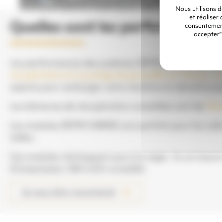
Nous utilisons 
et réaliser
Quelles sont les performances 
consentement
accepter"
Les performances des systèmes ZEFIR CABINE permett
récupération et recyclage de grenaille en 1 heure = 
aspirez pour recharger votre machine en abrasif pro
Les distances de récupération conseillées sont de
10 
Les modules ZEFIR CABINE sont parfaits pour les cabine
tailles.
Ces modules n’échappent pas à la règle : Ils ont bes
(Compresseur 300 m
3
/h conseillé).
Je veux être recontacté