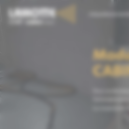
Panneau de gestion des cookies
S’ÉQUIPER EN MATÉ
Modu
CABI
Vous voulez équi
Votre bâtiment 
La modularité d