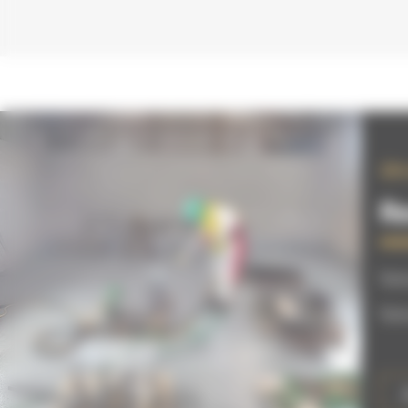
Un
Re
Vot
Vot