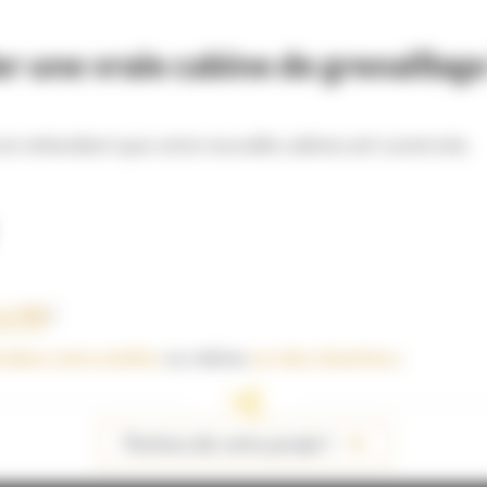
er une vraie cabine de grenaillage
 en attendant que votre nouvelle cabine soit construite.
nt MB
!
é dans votre atelier
ou même
sur des chantiers
.
Parlons de votre projet !