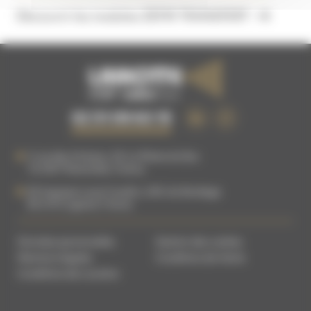
Découvrir les modules ZEFIR TRANSFERT
02 51 09 63 15
5 rue des Artisans, ZA La Plaine du Buc
76 540
Thietreville
,
France
83 Impasse Louis Coudrin, ZAC du Bordage
85 610
Cugand
,
France
Données personnelles
Gestion des cookies
Mentions légales
Conditions de Vente
Conditions de Location
DEMANDE DE
PIÈCES