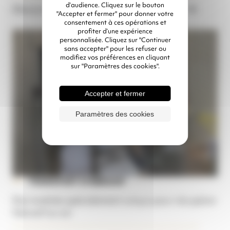
d’audience. Cliquez sur le bouton
Découvrir nos aspirateurs pneumatiques
"Accepter et fermer" pour donner votre
consentement à ces opérations et
profiter d’une expérience
personnalisée. Cliquez sur "Continuer
sans accepter" pour les refuser ou
modifiez vos préférences en cliquant
sur "Paramètres des cookies".
Accepter et fermer
Paramètres des cookies
TRANSFERT D'ABRASIF
Des modules spécialement conçus pour récupérer
l'abrasif au sol.