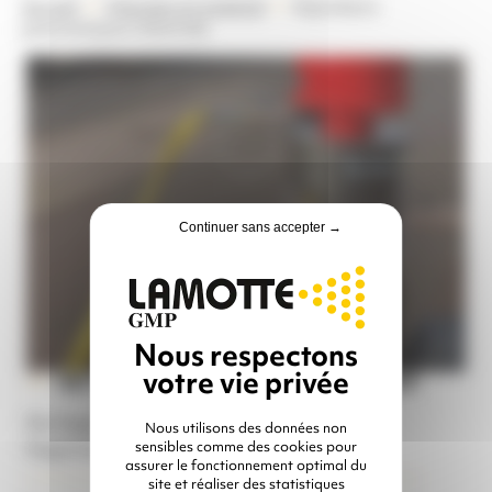
Accueil
S’équiper en matériel
Aspirateurs
pneumatiques industriels
Continuer sans accepter →
NETTOYAGE DE CHANTIER ET D'ATELIER
De l'aspirateur pneumatique basique à
Nous utilisons des données non
l'aspirateur full options !
sensibles comme des cookies pour
assurer le fonctionnement optimal du
site et réaliser des statistiques