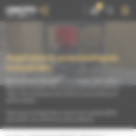
Panneau de gestion des cookies
0
Aspirateurs pneumatiques
industriels
Besoin d'aspirer l'abrasif afin de nettoyer votre atelier ?
Besoin de récupérer votre abrasif avant de le mettre au
rebus ? Nous proposons des solutions pneumatiques et
performantes.
Notre gamme d'aspirateurs seuls et de modules ZEFIR
pourraient vous solutionner des problèmes.