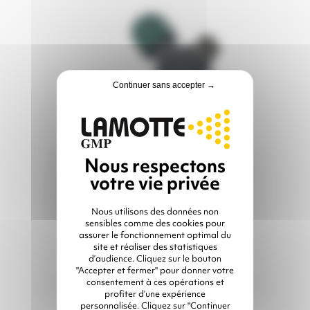
variations.
Les
options
peuvent
être
choisies
sur
la
page
Continuer sans accepter →
du
produit
DOSEUR D’ABRASIF MQV-
PRO 1 1/4″
Nous utilisons des données non
sensibles comme des cookies pour
Manuel
assurer le fonctionnement optimal du
site et réaliser des statistiques
d’audience. Cliquez sur le bouton
"Accepter et fermer" pour donner votre
Choix des
Détail du
Ce
options
produit
consentement à ces opérations et
produit
profiter d’une expérience
a
plusieurs
personnalisée. Cliquez sur "Continuer