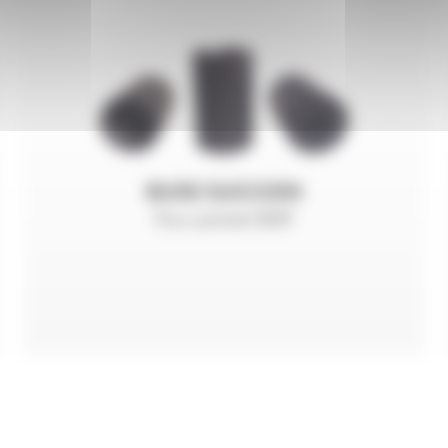
BUSE SUCCION
Pour pistolet BNP