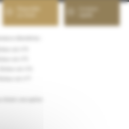
Disponible
Livraison
sur stock
rapide
usieurs diamètres :
leur air n°4
leur air n°5
icleur air n°6
icleur air n°7
z choisir une option