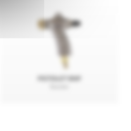
PISTOLET BNP
Succion