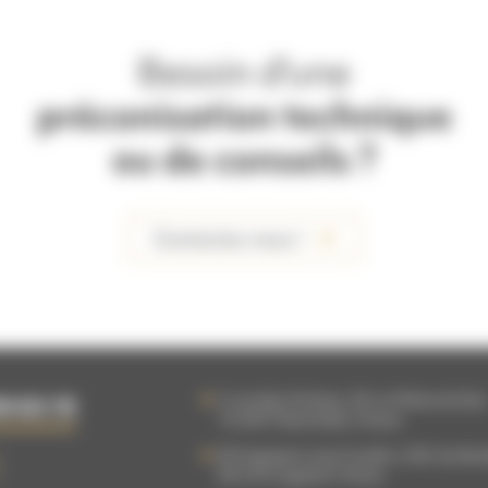
Besoin d'une
préconisation technique
ou de conseils ?
Contactez-nous !
5 rue des Artisans, ZA La Plaine du Bu
9 63 15
76 540
Thietreville
,
France
83 Impasse Louis Coudrin, ZAC du Bo
85 610
Cugand
,
France