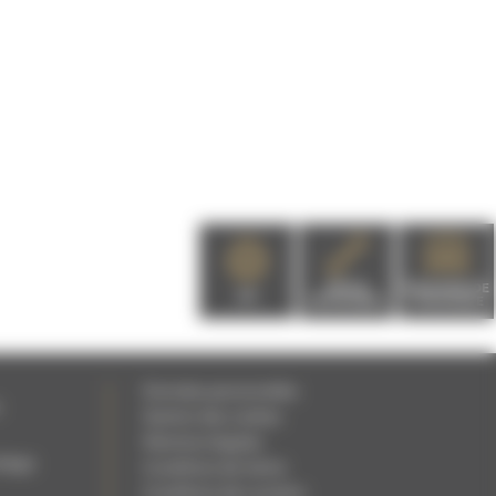
PIÈCES
DEMANDE DE
EPI
DÉTACHÉES
CATALOGUE
Données personnelles
c
Gestion des cookies
Mentions légales
rdage
Conditions de Vente
Conditions de Location