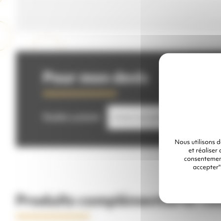
Pour mon devis
Modèle souhaité
Nous utilisons 
et réaliser
consentement
accepter"
Produits complémentaires con