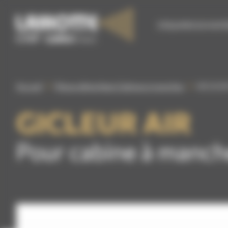
Panneau de gestion des cookies
S’ÉQUIPER EN MATÉ
Accueil
Pièces détachées Cabines à manches
GICLEUR
GICLEUR AIR
Pour cabine à manch