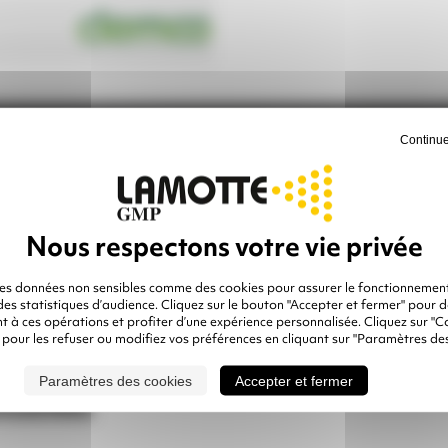
Continue
quantité
Ajouter à mon
de
Quantité
devis
GICLEUR
AIR
des données non sensibles comme des cookies pour assurer le fonctionnement
 des statistiques d’audience. Cliquez sur le bouton "Accepter et fermer" pour 
 à ces opérations et profiter d’une expérience personnalisée. Cliquez sur "C
 pour les refuser ou modifiez vos préférences en cliquant sur "Paramètres des
Paramètres des cookies
Accepter et fermer
seillés