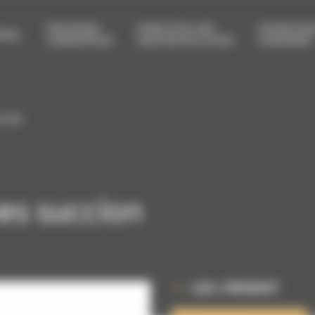
PROTÉGER
FAIRE ÉVOLUER
ENTRETEN
RIEL
L’OPÉRATEUR
SON INSTALLATION
& RÉPARER
 AIR
es succion
LES + PRODUIT