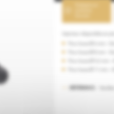
S'adapte sur
systèmes
Succion
Injecteur disponible en pl
Pour buse Ø 6 mm – Gic
Pour buse Ø 8 mm – Gic
Pour buse Ø 9,5 mm – G
Pour buse Ø 11 mm – G
Veuille
RÉFÉRENCE :