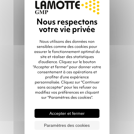
POIGNÉE DE PORTE
Nous utilisons des données non
sensibles comme des cookies pour
assurer le fonctionnement optimal du
Ajouter à
Détail du
mon devis
produit
site et réaliser des statistiques
d’audience. Cliquez sur le bouton
"Accepter et fermer" pour donner votre
consentement à ces opérations et
profiter d’une expérience
personnalisée. Cliquez sur "Continuer
sans accepter" pour les refuser ou
modifiez vos préférences en cliquant
sur "Paramètres des cookies".
Accepter et fermer
Paramètres des cookies
SAC PLASTIQUE DE