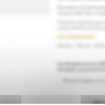
Maniable et de petit gaba
transportable dans un petit
Toutes les machines que n
conformité CE et d’une s
ENCOMBREMENT
Hauteur : 765 mm – Poids 
Les aérogommeuses LAMO
entrepôts, et peuvent êtr
Matériel éligible à la
IDÉAL 