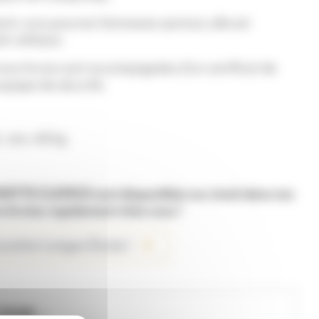
rit, vous pourrez l’emmener partout, elle est
 utilitaire.
ous livrons sont accompagnées d’un certificat de
oupape de sécurité.
: env. 60 kg
TTE CLEMCO sont disponibles sur stock dans nos
e livrées rapidement chez vous !
 Location Longue Durée !
POUR ...