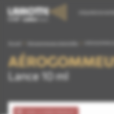
Panneau de gestion des cookies
S’ÉQUIPER EN MATÉ
Accueil
Aérogommeuses industrielles
AÉROGOMMEUSE
AÉROGOMMEUSE
Lance 10 ml
VOIR LA VIDÉO PRODUIT