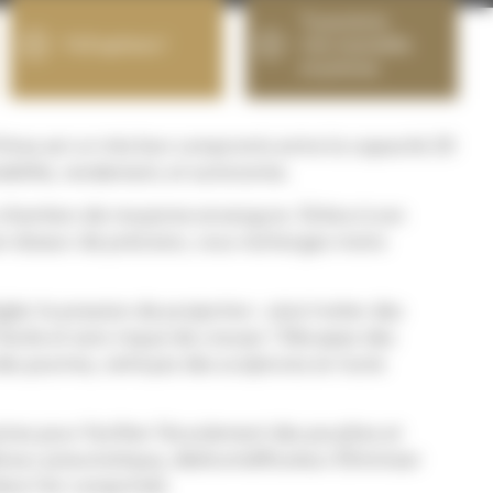
Tuyauterie
Full options !
très maniable
et précise
tres est un très bon compromis entre la capacité 20
niabilité, rendement, et autonomie.
os chantiers de moyenne envergure. Grâce à son
son doseur de précision, vous rechargez moins
r la pression de projection : ainsi traiter des
facile et sans risque de creuser ! Décapez des
es poutres, nettoyez des sculptures en toute
ires pour faciliter l’écoulement des poudres et
vibreur pneumatique, déshumidificateur Eliminizer
ans l’air comprimé).