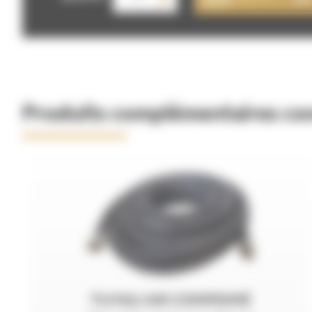
AÉROGOMMEUSE
LA
40
FULL
Produits complémentaires con
TUYAU AIR COMPRIMÉ