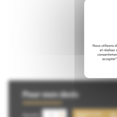
Nous utilisons 
et réaliser
consentement
accepter"
Pour mon devis
quantité
Ajouter à mon
de
Quantité
devis