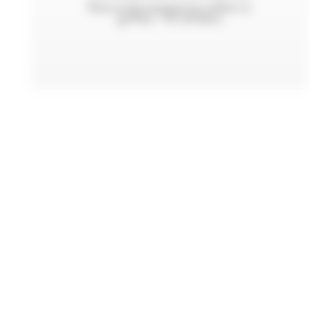
Raccords express et colliers à
griffes - PS 20 Bars