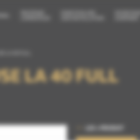
PROTÉGER
FAIRE ÉVOLUER
ENTRETEN
RIEL
L’OPÉRATEUR
SON INSTALLATION
& RÉPARER
 LA 40 FULL
 LA 40 FULL
LES + PRODUIT