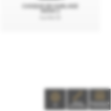
CASQUE DE SABLAGE
NOVA 3
Certifié CE
PIÈCES
DEMANDE DE
EPI
DÉTACHÉES
CATALOGUE