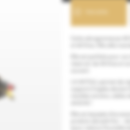
Voie sèche
Cette aérogommeuse 40 li
et 60 litres. Elle allie ma
Elle est parfaite pour v
réservoir de 40 litres et 
souvent.
LA 40 FULL permet de régle
supports fragiles devient 
meubles anciens, sablez d
sérénité !
Elle est équipée d’accesso
produits abrasifs fins : 
(pour réduire l’humidité d