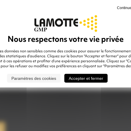
- Aérogo
Continue
- Travail 
- Nettoyag
- Décapag
- Rénovat
- Dépoliss
des données non sensibles comme des cookies pour assurer le fonctionnement
 des statistiques d’audience. Cliquez sur le bouton "Accepter et fermer" pour 
 à ces opérations et profiter d’une expérience personnalisée. Cliquez sur "C
 pour les refuser ou modifiez vos préférences en cliquant sur "Paramètres des
90098
RÉFÉRENCE :
Paramètres des cookies
Accepter et fermer