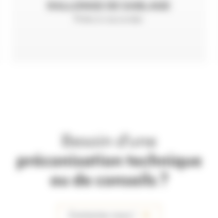
RALLONGE DE SABLAGE
Prête à raccorder
Besoin d'une
préconisation technique
ou de conseils ?
Contactez-nous !