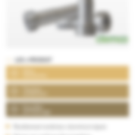
LES + PRODUIT
Ultra
résistantes
Très bon
rendement
Gros filet
anti blocage
Revêtement extérieur aluminium épais