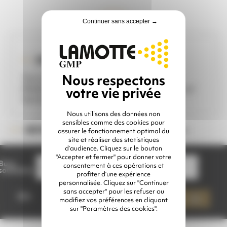
Continuer sans accepter →
IDÉAL POUR ...
Tous abrasifs (Grenaille, Coque de noix,
Média plastic, Grenat, Microbille de Verre)
Venturi longue = Jet large
Nous utilisons des données non
sensibles comme des cookies pour
Veuillez choisir une option
RÉFÉRENCE :
assurer le fonctionnement optimal du
site et réaliser des statistiques
d’audience. Cliquez sur le bouton
"Accepter et fermer" pour donner votre
Buse
consentement à ces opérations et
souhaitée
profiter d’une expérience
personnalisée. Cliquez sur "Continuer
quantité
sans accepter" pour les refuser ou
de
Qté
Ajouter à mon devis
modifiez vos préférences en cliquant
BUSE
sur "Paramètres des cookies".
CLEMALU