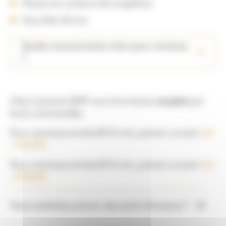
Noyau en carbure de tungstène
Gros filet 50 mm
Quelle consommation d’air pour ma buse
?
Chez Lamotte GMP nous fournissons
un joint
par
buse commandée.
Pour une buse entrée Ø 25 mm, prévoir un joint
réf
: 91023D
Pour une buse entrée Ø 32 mm, prévoir un joint
réf
: 91025D
Vous souhaitez prévoir des joints d’avance ?