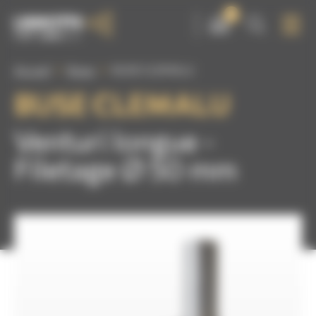
Panneau de gestion des cookies
0
Accueil
Buses
BUSE CLEMALU
BUSE CLEMALU
Venturi longue -
Filetage Ø 50 mm