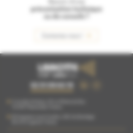
Besoin d'une
préconisation technique
ou de conseils ?
Contactez-nous !
02 51 09 63 15
5 rue des Artisans, ZA La Plaine du Buc
76 540
Thietreville
,
France
83 Impasse Louis Coudrin, ZAC du Bordage
85 610
Cugand
,
France