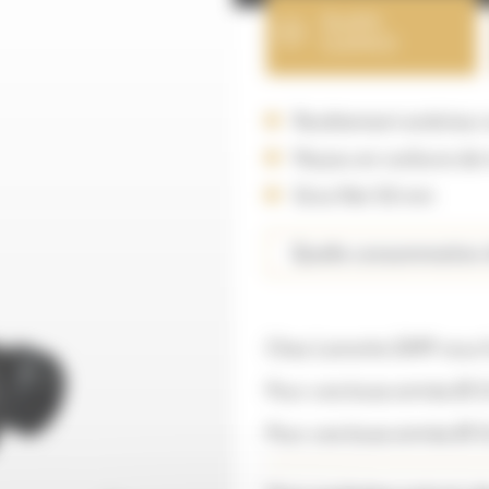
Qualité
CLEMCO
Revêtement extérieur
Noyau en carbure de 
Gros filet 50 mm
Quelle consommation d
Chez Lamotte GMP nous f
Pour une buse entrée Ø 2
Pour une buse entrée Ø 3