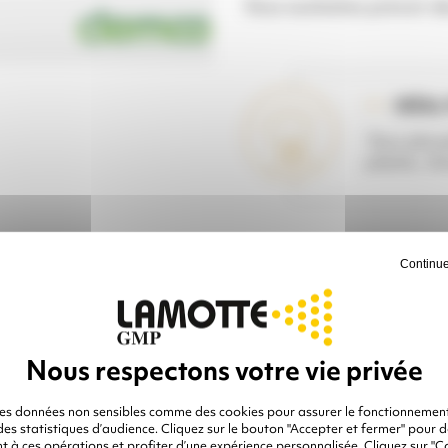
Vous souhaitez prévoir de
IDÉAL 
Tous abras
plastic, G
Veuille
RÉFÉRENCE :
Continue
des données non sensibles comme des cookies pour assurer le fonctionnement
 des statistiques d’audience. Cliquez sur le bouton "Accepter et fermer" pour 
 à ces opérations et profiter d’une expérience personnalisée. Cliquez sur "C