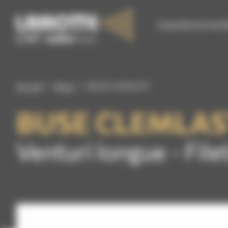
Panneau de gestion des cookies
S’ÉQUIPER EN MATÉ
Accueil
Buses
BUSE CLEMLAST
BUSE CLEMLAS
Venturi longue - Fi