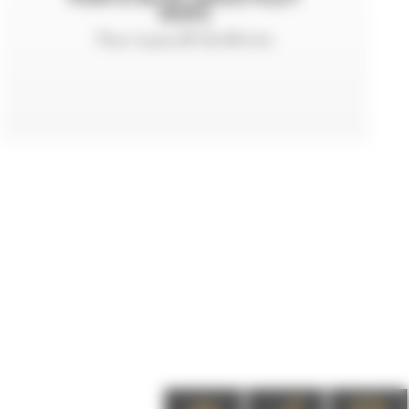
NHP2
Pour tuyau Ø 32x48 mm