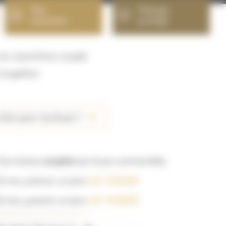
Très
Filetage
résistante
protégé
 en caoutchouc souple
tungstène
’air pour ma buse ?
ournissons
un joint
par buse commandée.
5 mm, prévoir un joint
réf : 91023D
2 mm, prévoir un joint
réf : 91025D