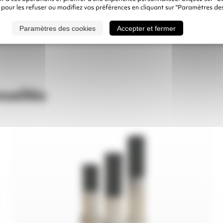
quantité
 pour les refuser ou modifiez vos préférences en cliquant sur "Paramètres des
Ajouter à mon
de
Quantité
devis
BUSE
CLEMLAST
Paramètres des cookies
Accepter et fermer
seillés