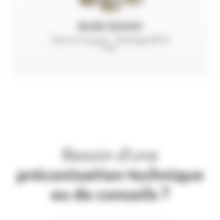
BUSE SIHAM
Venturi longue - Filetage Ø 50
mm
Besoin d'une
préconisation technique
ou de conseils ?