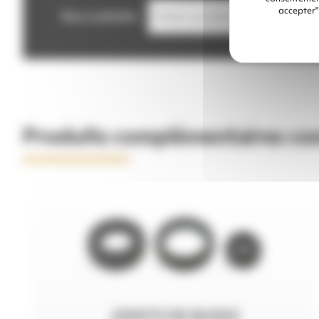
accepter"
Buse souhaitée
Produits complémentaires con
JOINTS DE BUSES