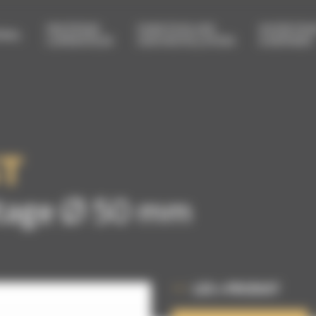
PROTÉGER
FAIRE ÉVOLUER
ENTRETEN
RIEL
L’OPÉRATEUR
SON INSTALLATION
& RÉPARER
T
letage Ø 50 mm
LES + PRODUIT