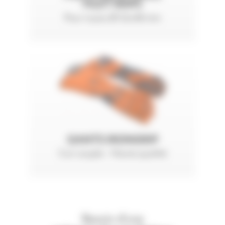
FILET NHP2
Pour tuyau Ø 32x48 mm
GANTS IRONGRIP
Cuir souple - Haute qualité
Besoin d'une