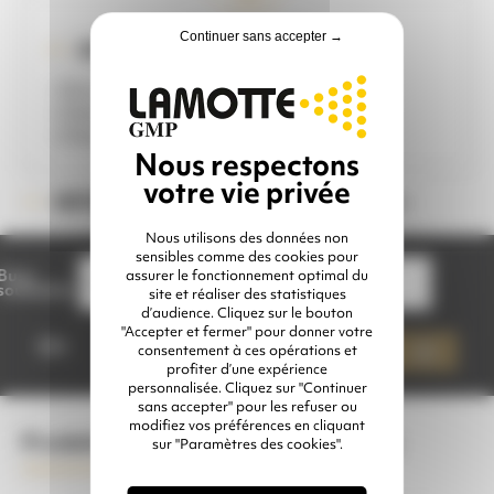
Continuer sans accepter →
IDÉAL POUR ...
- Structures Eiffel
- Charpentes métalliques
- Chantiers en milieu urbain
Veuillez choisir une option
RÉFÉRENCE :
Nous utilisons des données non
sensibles comme des cookies pour
Buse
assurer le fonctionnement optimal du
souhaitée
site et réaliser des statistiques
d’audience. Cliquez sur le bouton
quantité
"Accepter et fermer" pour donner votre
de
Qté
consentement à ces opérations et
Ajouter à mon devis
BUSE
profiter d’une expérience
SNAKEBITE
personnalisée. Cliquez sur "Continuer
FLEX
sans accepter" pour les refuser ou
modifiez vos préférences en cliquant
Produits complémentaires conseillés
sur "Paramètres des cookies".