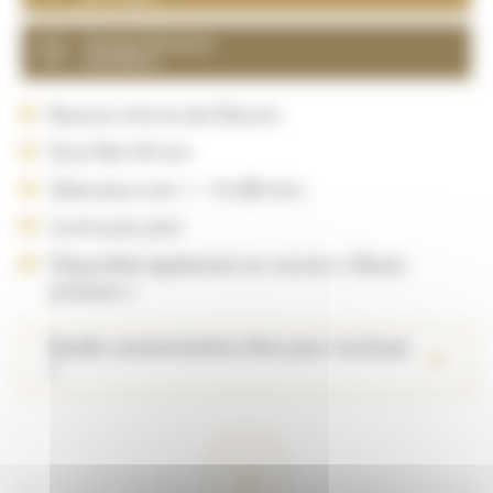
Version Pression
standard
Buse en nitrure de Silicium
Gros filet 50 mm
Silencieux noir = – 16 dB mini.
Livré avec joint
Disponible également en version « Basse
pression »
Quelle consommation d’air pour ma buse
?