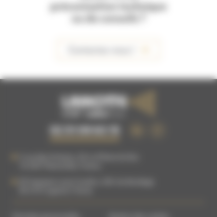
préconisation technique
ou de conseils ?
Contactez-nous !
02 51 09 63 15
5 rue des Artisans, ZA La Plaine du Buc
76 540
Thietreville
,
France
83 Impasse Louis Coudrin, ZAC du Bordage
85 610
Cugand
,
France
Données personnelles
Gestion des cookies