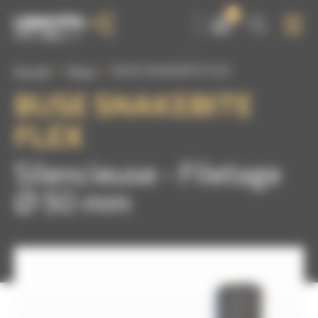
Panneau de gestion des cookies
0
Accueil
Buses
BUSE SNAKEBITE FLEX
BUSE SNAKEBITE
FLEX
Silencieuse - Filetage
Ø 50 mm