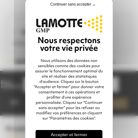
Continuer sans accepter →
IDÉAL POUR ...
Utilisation intensive au Corindon
Nous utilisons des données non
Veuillez choisir une option
RÉFÉRENCE :
sensibles comme des cookies pour
assurer le fonctionnement optimal du
site et réaliser des statistiques
d’audience. Cliquez sur le bouton
Buse
souhaitée
"Accepter et fermer" pour donner votre
consentement à ces opérations et
quantité
profiter d’une expérience
de
Qté
personnalisée. Cliquez sur "Continuer
Ajouter à mon devis
BUSE
sans accepter" pour les refuser ou
TETRABOR®
modifiez vos préférences en cliquant
sur "Paramètres des cookies".
Produits complémentaires conseillés
Accepter et fermer