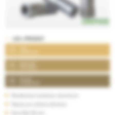
LES + PRODUIT
Très
résistante
Spéciale
Corindon
Grand
rendement
Revêtement extérieur aluminium
Noyau en carbure de bore
Gros filet 50 mm