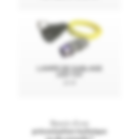
LAMPE DE SABLAGE
LED 12V
20 W
Besoin d'une
préconisation technique
ou de conseils ?