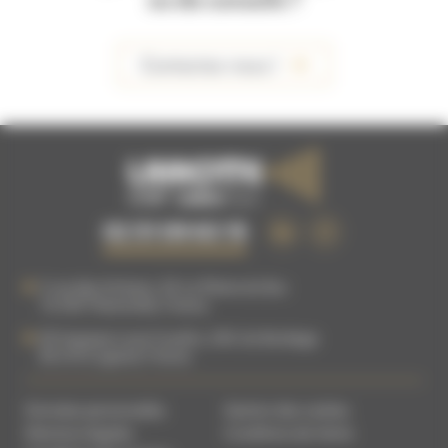
Contactez-nous !
02 51 09 63 15
5 rue des Artisans, ZA La Plaine du Buc
76 540
Thietreville
,
France
83 Impasse Louis Coudrin, ZAC du Bordage
85 610
Cugand
,
France
Données personnelles
Gestion des cookies
Mentions légales
Conditions de Vente