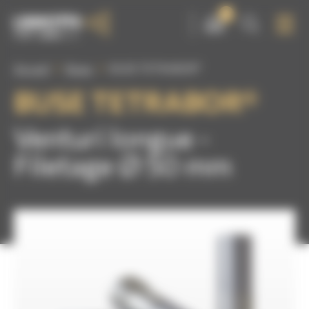
Panneau de gestion des cookies
0
Accueil
Buses
BUSE TETRABOR®
BUSE TETRABOR®
Venturi longue -
Filetage Ø 50 mm