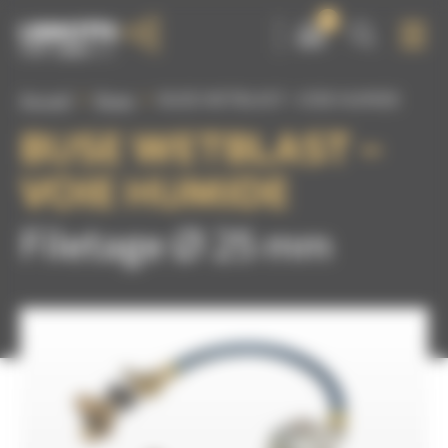
Panneau de gestion des cookies
0
Accueil
Buses
BUSE WETBLAST – VOIE HUMIDE
BUSE WETBLAST –
VOIE HUMIDE
Filetage Ø 25 mm