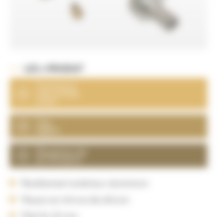
LES + PRODUIT
Fonctionne
sans pompe
à eau
Très
légère
Élargisseur de
jet incorporé
Revêtement extérieur aluminium
Noyau en nitrure de silicium
Filet fin 25 mm