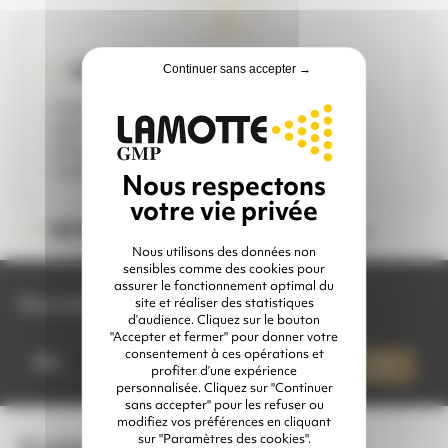
IDÉAL POUR ...
Continuer sans accepter →
- Voie humide et Hydrogommage
- Nettoyage d'œuvres d'art
- Monuments historiques
- Sablage sans poussière
Veuillez choisir une option
RÉFÉRENCE :
Nous utilisons des données non
sensibles comme des cookies pour
assurer le fonctionnement optimal du
Buse souhaitée
site et réaliser des statistiques
d’audience. Cliquez sur le bouton
"Accepter et fermer" pour donner votre
quantité
consentement à ces opérations et
de
Qté
Ajouter à mon devis
profiter d’une expérience
BUSE
personnalisée. Cliquez sur "Continuer
WETBLAST
sans accepter" pour les refuser ou
-
modifiez vos préférences en cliquant
VOIE
HUMIDE
sur "Paramètres des cookies".
Produits complémentaires conseillés