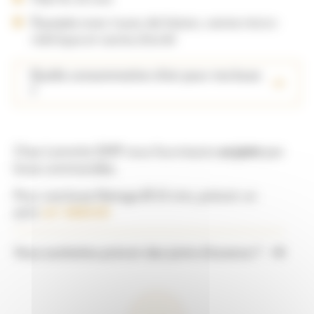
Équipée avec tuyau de liaison, vanne micro-
métrique et vanne d’arrêt
Quelle consommation d’air pour ma buse
?
Chez Lamotte GMP nous fournissons
un joint
par
buse commandée.
Pour une buse filetage Ø 25 mm, prévoir un
joint
réf : 00853D
Vous souhaitez prévoir des joints d’avance ?