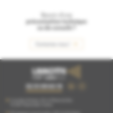
Besoin d'une
préconisation technique
ou de conseils ?
Contactez-nous !
02 51 09 63 15
5 rue des Artisans, ZA La Plaine du Buc
76 540
Thietreville
,
France
83 Impasse Louis Coudrin, ZAC du Bordage