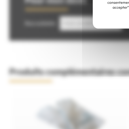
consentement
accepter"
Buse souhaitée
Q
Produits complémentaires con