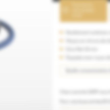
Fonctionne
sans pompe
à eau
Revêtement extérieur
Noyau en nitrure de si
Gros filet 50 mm
Équipée avec tuyau de
Quelle consommation d
Chez Lamotte GMP nous f
Pour une buse entrée Ø 2