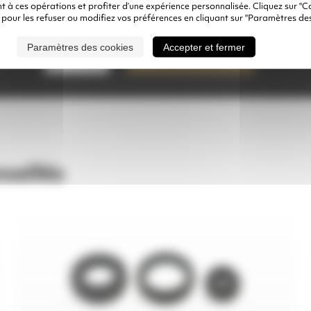
 à ces opérations et profiter d’une expérience personnalisée. Cliquez sur "C
 pour les refuser ou modifiez vos préférences en cliquant sur "Paramètres des
quantité
Paramètres des cookies
Accepter et fermer
Ajouter à mon
de
uantité
devis
BUSE
WETBLAST
-
VOIE
HUMIDE
seillés