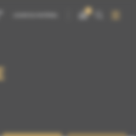
0
IR
LOUER DU MATÉRIEL
E