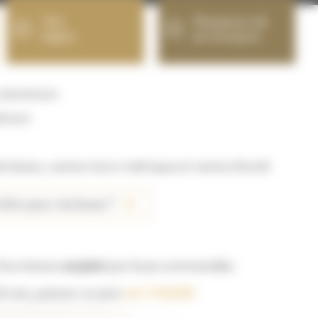
Très
Élargisseur de
légère
jet incorporé
 aluminium
licium
 liaison, vanne micro-métrique et vanne d’arrêt
’air pour ma buse ?
ournissons
un joint
par buse commandée.
5 mm, prévoir un joint
réf : 91023D