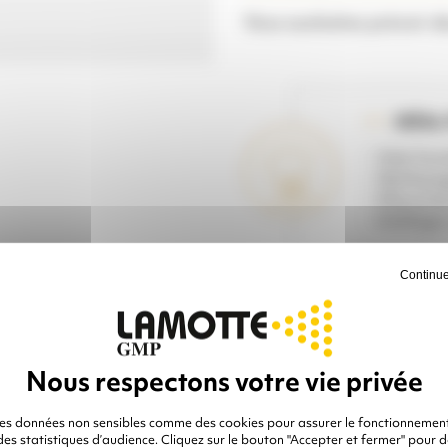
Vous souhaitez prévoir de
IDÉAL 
- Voie h
- Nettoyag
- Monumen
- Sablage 
Continue
Veuille
RÉFÉRENCE :
des données non sensibles comme des cookies pour assurer le fonctionnement
 des statistiques d’audience. Cliquez sur le bouton "Accepter et fermer" pour 