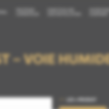
PROTÉGER
FAIRE ÉVOLUER
ENTRETEN
RIEL
L’OPÉRATEUR
SON INSTALLATION
& RÉPARER
T – VOIE HUMID
LES + PRODUIT