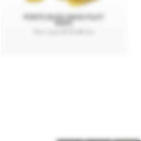
PORTE BUSE GROS FILET
NHP2
Pour tuyau Ø 32x48 mm