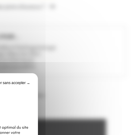
s joints d’avance ?
POUR ...
umide et Hydrogommage
e d'œuvres d'art
ts historiques
sans poussière
r sans accepter →
z choisir une option
 optimal du site
donner votre