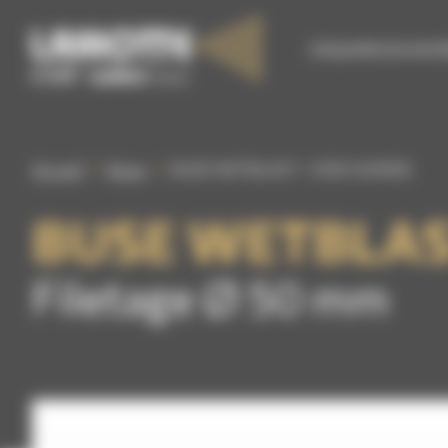
Panneau de gestion des cookies
S’ÉQUIPER EN MATÉ
Accueil
Buses
BUSE WETBLAST – VOIE HUMIDE
BUSE WETBLAS
Filetage Ø 50 mm