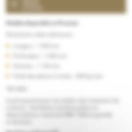
nettoyé
et recyclé
Modèle disponible en Pression
Dimensions utiles intérieures :
Largeur : 1 290 mm
Profondeur : 1 050 mm
Hauteur : 1 150 mm
Poids des pièces à traiter : 200 kg max
TRI 400V
L’outil essentiel pour les ateliers de traitement de
surfaces : Ventilation extrême grâce au
dépoussiéreur industriel MBX 1500 et grande
autonomie