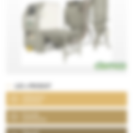
LES + PRODUIT
Utilisation
intensive
Grande
autonomie
Abrasif