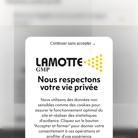
Machine conforme CE
Matériel éligible à la Location Longue
Durée !
Continuer sans accepter →
IDÉAL POUR ...
- Utilisation intensive au-delà de 8h/jour
- Microbillage
- Décapage tous supports
Nous utilisons des données non
- Préparation de surfaces
sensibles comme des cookies pour
assurer le fonctionnement optimal du
site et réaliser des statistiques
BNP220P
RÉFÉRENCE :
d’audience. Cliquez sur le bouton
"Accepter et fermer" pour donner votre
consentement à ces opérations et
quantité
profiter d’une expérience