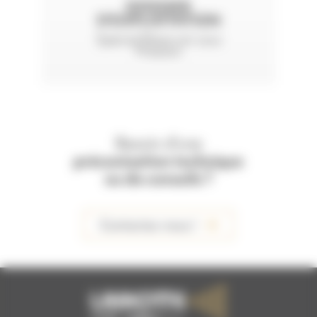
DOSSIER
D'EXPLOITATION
Spécial Réservoir sous
Pression
Besoin d'une
préconisation technique
ou de conseils ?
Contactez-nous !