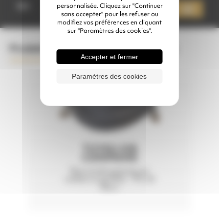
de
Qté
personnalisée. Cliquez sur "Continuer
Ajouter à mon devis
CABINE
sans accepter" pour les refuser ou
À
modifiez vos préférences en cliquant
MANCHES
sur "Paramètres des cookies".
BNP
220
Produits complémentaires conseillés
Accepter et fermer
Paramètres des cookies
TUYAU AIR
COMPRIMÉ
Raccords express et
colliers à griffes - PS 20
Bars