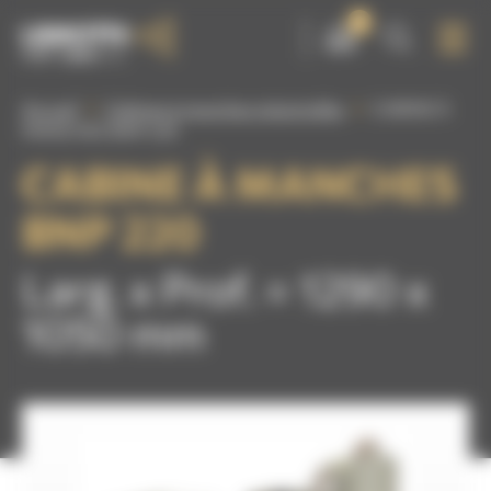
Panneau de gestion des cookies
0
Accueil
Cabines à manches industrielles
CABINE À
MANCHES BNP 220
CABINE À MANCHES
BNP 220
Larg. x Prof. = 1290 x
1050 mm