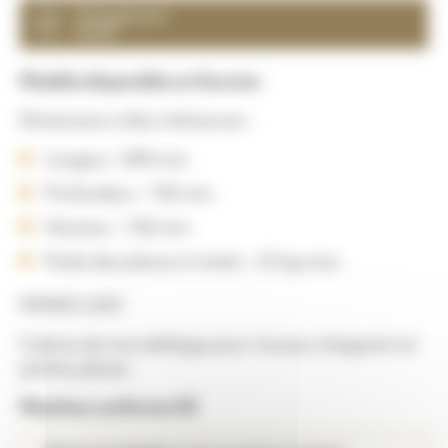
Chargement
facile
Modèle disponible en Succion
Dimensions utiles intérieures :
Largeur : 890 mm
Profondeur : 750 mm
Hauteur : 760 mm
Poids des pièces à traiter : 25 kg max
MONO 230V
Cabine de microbillage pour travaux d’appoint et
petites pièces
Machine conforme CE