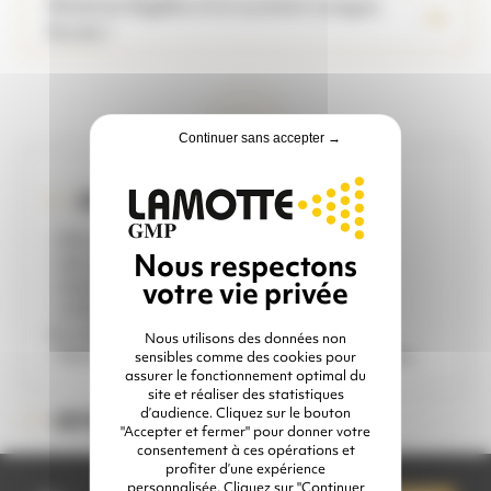
Matériel éligible à la Location Longue
Durée !
Continuer sans accepter →
IDÉAL POUR ...
- Microbillage petites pièces
- Aérogommage pièces auto
- Ateliers de maintenance
- Utilisation ponctuelle et travaux
occasionnels
Nous utilisons des données non
- Nettoyage, ébavurage de petites pièces
sensibles comme des cookies pour
assurer le fonctionnement optimal du
site et réaliser des statistiques
d’audience. Cliquez sur le bouton
KITCAB
RÉFÉRENCE :
"Accepter et fermer" pour donner votre
consentement à ces opérations et
profiter d’une expérience
quantité
personnalisée. Cliquez sur "Continuer