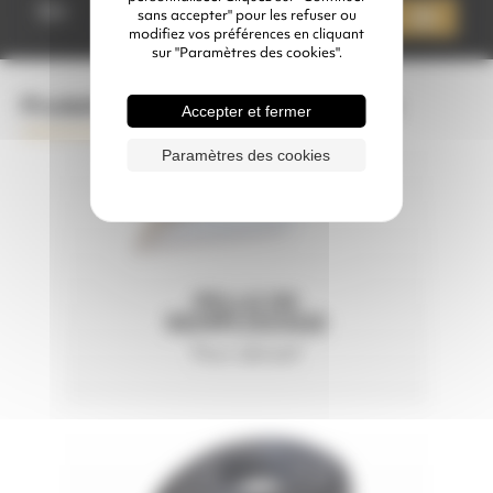
de
Qté
sans accepter" pour les refuser ou
Ajouter à mon devis
CABINE
modifiez vos préférences en cliquant
À
sur "Paramètres des cookies".
MANCHES
KIT
CAB
Produits complémentaires conseillés
Accepter et fermer
Paramètres des cookies
PELLE DE
REMPLISSAGE
Pour abrasif