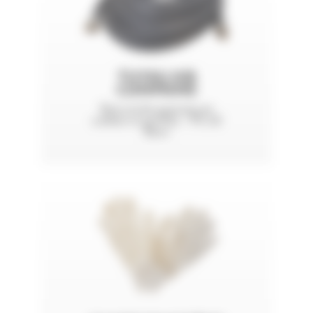
TUYAU AIR
COMPRIMÉ
Raccords express et
colliers à griffes - PS 20
Bars