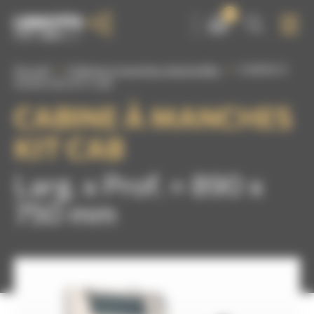
Panneau de gestion des cookies
0
Accueil
Cabines à manches industrielles
CABINE À
MANCHES KIT CAB
CABINE À MANCHES
KIT CAB
Larg. x Prof. = 890 x
750 mm