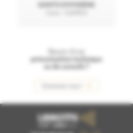
GANTS D'HYGIÈNE
Coton - CLEMCO
Besoin d'une
préconisation technique
ou de conseils ?
Contactez-nous !