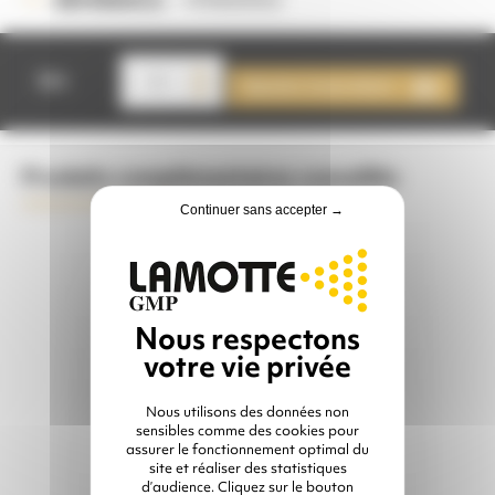
RÉFÉRENCE :
quantité
de
Qté
Ajouter à mon devis
CARTOUCHE
FILTRANTE
Produits complémentaires conseillés
Continuer sans accepter →
FEUILLETS ET
Nous utilisons des données non
VISIÈRES APOLLO
sensibles comme des cookies pour
100
assurer le fonctionnement optimal du
site et réaliser des statistiques
CLEMCO
d’audience. Cliquez sur le bouton