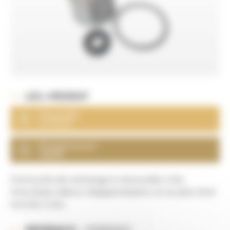
LES + PRODUIT
Disponible
sur stock
Remplacement
rapide
Cartouche de rechange à renouveler si les
mauvaises odeurs réapparaissent, où au plus tard
tous les 2 ans.
MAB00002