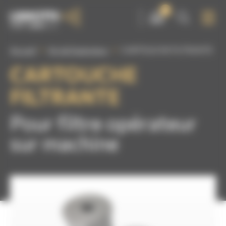
Panneau de gestion des cookies
0
Accueil
Air de l'opérateur
CARTOUCHE FILTRANTE
CARTOUCHE
FILTRANTE
Pour filtre opérateur
sur machine