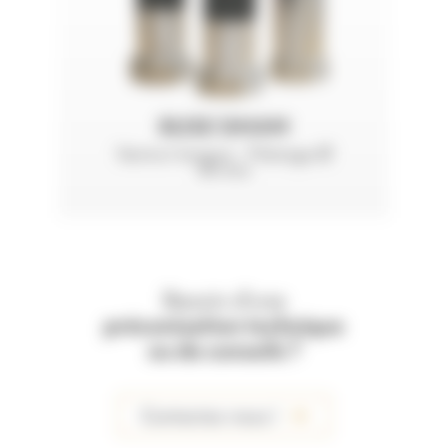
BUSE SIHAM
Venturi longue - Filetage Ø
50 mm
Besoin d'une
préconisation technique
ou de conseils ?
Contactez-nous !