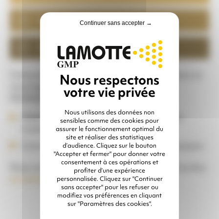
Polyester antistatique
Continuer sans accepter →
Disponible sur stock
Cartouche filtrante pour unité de récupération et
recyclage d’abrasif MB 2000 et MB 5000
MUNKEBO by CLEMCO.
Nous utilisons des données non
Média filtrant polyester antistatique avec
sensibles comme des cookies pour
traitement hydro/oléophobe
assurer le fonctionnement optimal du
site et réaliser des statistiques
Cartouche renforcée spéciale forte dépression
d’audience. Cliquez sur le bouton
"Accepter et fermer" pour donner votre
consentement à ces opérations et
Nous vous conseillons de remplacer les cartouches
profiter d’une expérience
au minimum 1X/ an
personnalisée. Cliquez sur "Continuer
sans accepter" pour les refuser ou
modifiez vos préférences en cliquant
sur "Paramètres des cookies".