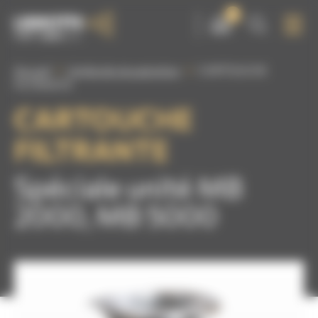
Panneau de gestion des cookies
0
Accueil
Unités de récupération
CARTOUCHE
FILTRANTE
CARTOUCHE
FILTRANTE
Spéciale unité MB
2000, MB 5000