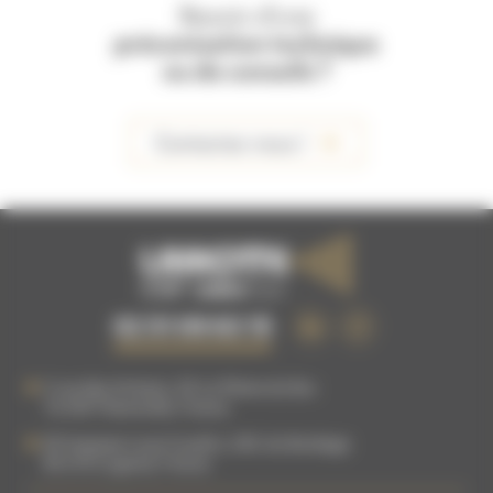
Besoin d'une
préconisation technique
ou de conseils ?
Contactez-nous !
02 51 09 63 15
5 rue des Artisans, ZA La Plaine du Buc
76 540
Thietreville
,
France
83 Impasse Louis Coudrin, ZAC du Bordage
85 610
Cugand
,
France