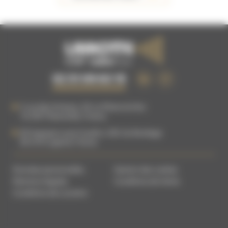
02 51 09 63 15
5 rue des Artisans, ZA La Plaine du Buc
76 540
Thietreville
,
France
83 Impasse Louis Coudrin, ZAC du Bordage
85 610
Cugand
,
France
Données personnelles
Gestion des cookies
Mentions légales
Conditions de Vente
Conditions de Location
DEMANDE DE
PIÈCES
EPI
CATALOGUE
DÉTACHÉES