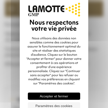
Adaptable
sur réservoirs
toutes marques
Exclusivité Lamotte GMP :
Optez pour une grenailleuse performante et
Nous utilisons des données non
sécurisée :
sensibles comme des cookies pour
assurer le fonctionnement optimal du
Commande à distance en deux parties & Doseur
site et réaliser des statistiques
pneumatique T
d’audience. Cliquez sur le bouton
"Accepter et fermer" pour donner votre
consentement à ces opérations et
Efficacité, Réactivité et Economie d’abrasif
profiter d’une expérience
personnalisée. Cliquez sur "Continuer
sans accepter" pour les refuser ou
modifiez vos préférences en cliquant
sur "Paramètres des cookies".
Accepter et fermer
IDÉAL POUR ...
Paramètres des cookies