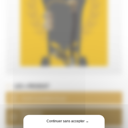
LES + PRODUIT
Arrêt immédiat du jet
Économie
d'abrasif
de 30%
Continuer sans accepter →