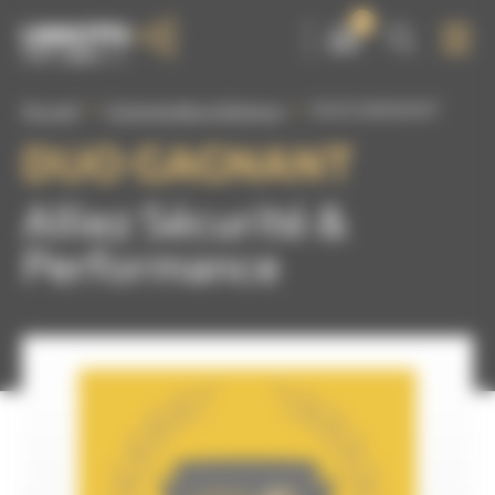
Panneau de gestion des cookies
0
Accueil
Commandes à distance
DUO GAGNANT
DUO GAGNANT
Alliez Sécurité &
Performance