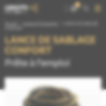
Panneau de gestion des cookies
0
Accueil
Lances et Tuyauteries
LANCE DE SABLAGE
CONFORT
LANCE DE SABLAGE
CONFORT
Prête à l'emploi