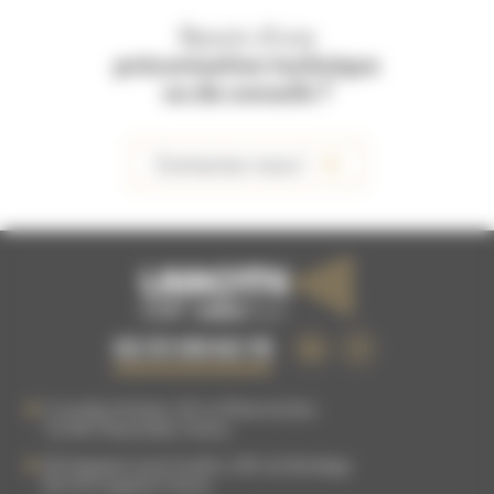
Besoin d'une
préconisation technique
ou de conseils ?
Contactez-nous !
02 51 09 63 15
5 rue des Artisans, ZA La Plaine du Buc
76 540
Thietreville
,
France
83 Impasse Louis Coudrin, ZAC du Bordage
85 610
Cugand
,
France