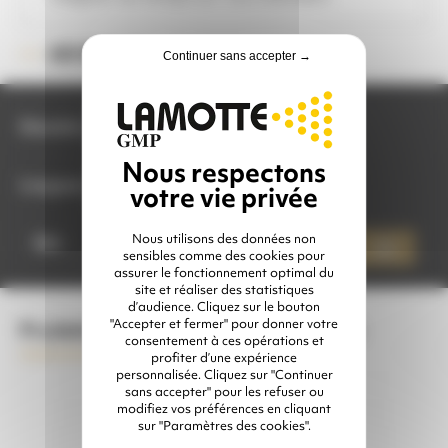
91413LC
RÉFÉRENCE :
Continuer sans accepter →
Diamètre
Longueur
Effacer
quantité
Nous utilisons des données non
de
Qté
Ajouter à mon devis
LANCE
sensibles comme des cookies pour
DE
assurer le fonctionnement optimal du
SABLAGE
site et réaliser des statistiques
CONFORT
d’audience. Cliquez sur le bouton
"Accepter et fermer" pour donner votre
Produits complémentaires conseillés
consentement à ces opérations et
profiter d’une expérience
personnalisée. Cliquez sur "Continuer
sans accepter" pour les refuser ou
modifiez vos préférences en cliquant
sur "Paramètres des cookies".