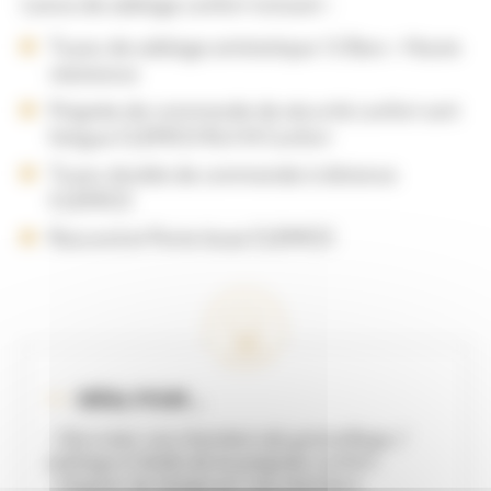
Lance de sablage confort incluant :
Tuyau de sablage antistatique 12 Bars – Haute
résistance
Poignée de commande de sécurité confort anti
fatigue CLEMCO RLX III Confort
Tuyau double de commande à distance
CLEMCO
Raccord et Porte-buse CLEMCO
IDÉAL POUR ...
- Sécuriser vos chantiers de grenaillage /
sablage à l'aide de la poignée confort
- Gagner du temps sur vos chantiers