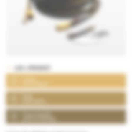
LES + PRODUIT
Lance
anti fatigue !
Déjà
assemblée
Tuyau double
spécial sablage