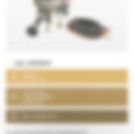
LES + PRODUIT
Petite
version XL
Tuyauterie
très maniable
et précise
Bon compromis
Matériel de location comprenant :