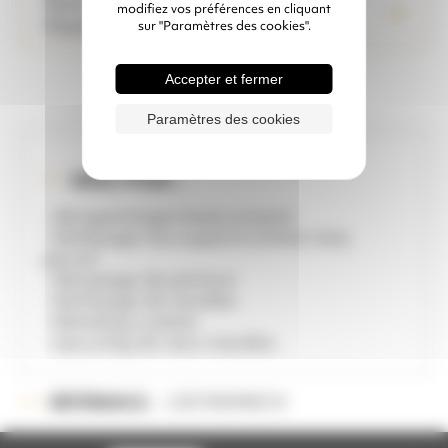
Vous souhaitez faire de
modifiez vos préférences en cliquant
l’Hydrogommage ?
sur "Paramètres des cookies".
Accepter et fermer
Paramètres des cookies
IDÉAL POUR ...
- Aérogommage basse pression
- Nettoyage tous supports (métal, bois,
pierre)
- Décapage de peinture
- Nettoyage de meubles
- Relooking cuisines
- Upcycling de vieux meubles
LOC90098G10
RÉFÉRENCE :