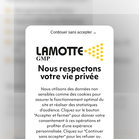
Aérogommeuse 40 litres
Déshumidificateur Eliminizer
Couvercle
Continuer sans accepter →
Lance de projection 13 x 27 mm – Longueur 10
ml
Buse voie sèche au choix : Ø 6,5 mm ou Ø 8 mm
Durée minimum de location 3 jours.
Nous utilisons des données non
sensibles comme des cookies pour
Pour une efficacité optimale du matériel, veuillez
assurer le fonctionnement optimal du
adapter votre compresseur selon le diamètre de
site et réaliser des statistiques
d’audience. Cliquez sur le bouton
buse que vous sélectionnez.
"Accepter et fermer" pour donner votre
consentement à ces opérations et
profiter d’une expérience
personnalisée. Cliquez sur "Continuer
sans accepter" pour les refuser ou