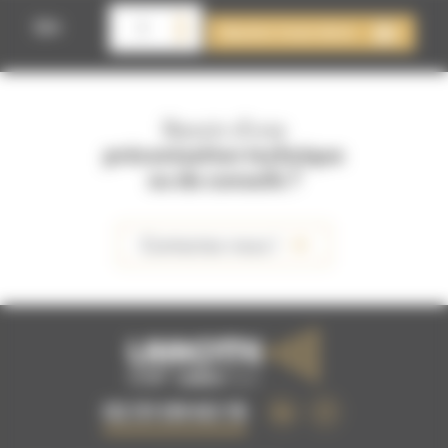
quantité
de
Qté
Ajouter à mon devis
LOCATION
AÉROGOMMEUSE
LA
40
MID
Besoin d'une
préconisation technique
ou de conseils ?
Contactez-nous !
02 51 09 63 15