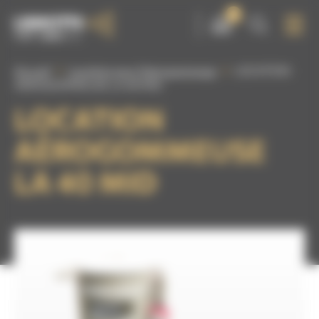
Panneau de gestion des cookies
0
Accueil
Location pour l'aérogommage
LOCATION
AÉROGOMMEUSE LA 40 MID
LOCATION
AÉROGOMMEUSE
LA 40 MID