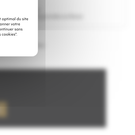
er le rendement
/ grenaillage de grandes surfaces
 optimal du site
donner votre
ontinuer sans
 cookies".
z choisir une option