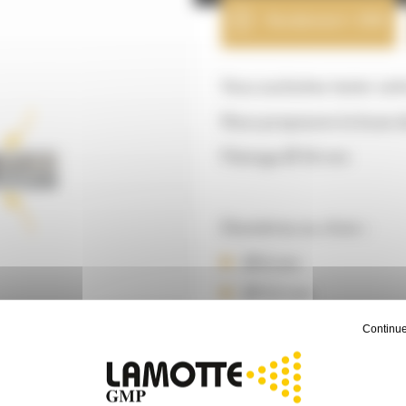
Rendement + 30%
Vous souhaitez tester cett
Nous proposons la buse do
Filetage Ø 50 mm
Diamètres au choix :
Ø 8 mm
Ø 9,5 mm
Ø 12,5 mm
Continue
IDÉAL 