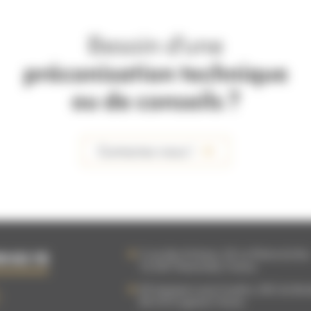
Besoin d'une
préconisation technique
ou de conseils ?
Contactez-nous !
5 rue des Artisans, ZA La Plaine du Bu
9 63 15
76 540
Thietreville
,
France
83 Impasse Louis Coudrin, ZAC du Bo
85 610
Cugand
,
France