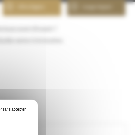
Ultra légère
Large impact
e buse avant d’investir ?
uble venturi à la location.
r sans accepter →
POUR ...