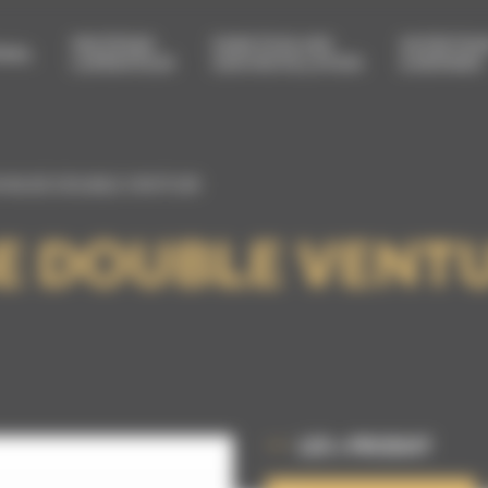
PROTÉGER
FAIRE ÉVOLUER
ENTRETEN
RIEL
L’OPÉRATEUR
SON INSTALLATION
& RÉPARER
 BUSE DOUBLE VENTURI
E DOUBLE VENT
LES + PRODUIT