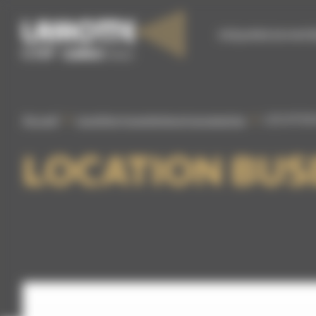
Panneau de gestion des cookies
S’ÉQUIPER EN MATÉ
Accueil
Location tuyauteries et accessoires
LOCATION
LOCATION BUS