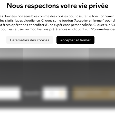
- Augment
- Sablage 
des données non sensibles comme des cookies pour assurer le fonctionnement
 des statistiques d’audience. Cliquez sur le bouton "Accepter et fermer" pour 
 à ces opérations et profiter d’une expérience personnalisée. Cliquez sur "C
 pour les refuser ou modifiez vos préférences en cliquant sur "Paramètres des
Veuille
RÉFÉRENCE :
Paramètres des cookies
Accepter et fermer
quantité
Ajouter à mon
de
Quantité
devis
LOCATION
BUSE
DOUBLE
VENTURI