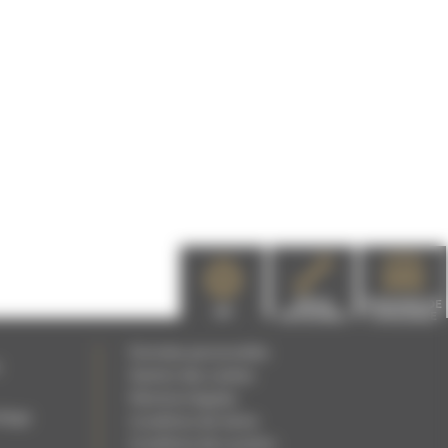
PIÈCES
DEMANDE DE
EPI
DÉTACHÉES
CATALOGUE
Données personnelles
c
Gestion des cookies
Mentions légales
rdage
Conditions de Vente
Conditions de Location