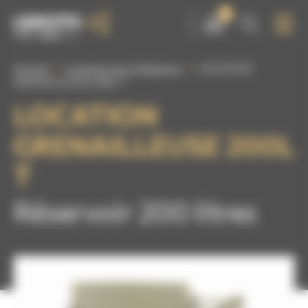
Panneau de gestion des cookies
0
Accueil
Location pour l'Industrie
LOCATION
GRENAILLEUSE 200L T
LOCATION
GRENAILLEUSE 200L
T
Réservoir 200 litres