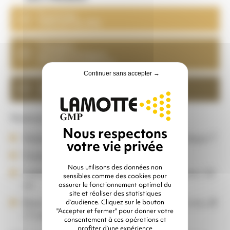
Économie
d'abrasif de 30%
Chantiers
grande envergure
Longues tuyauteries
Continuer sans accepter →
Spéciale
désamiantage
Matériel de location comprenant :
Grenailleuse 200 litres – Doseur pneumatique T
Couvercle
Nous utilisons des données non
Lance de projection 32 x 48 mm – Longueur 20
sensibles comme des cookies pour
ml
assurer le fonctionnement optimal du
site et réaliser des statistiques
Buse voie sèche au choix (Ø 8 mm, Ø 9,5 mm, Ø
d’audience. Cliquez sur le bouton
"Accepter et fermer" pour donner votre
11 mm, Ø 12,5 mm)
consentement à ces opérations et
profiter d’une expérience