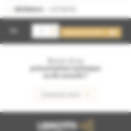
LOC90878L
RÉFÉRENCE :
quantité
de
Qté
Ajouter à mon devis
LOCATION
GRENAILLEUSE
200L
T
Besoin d'une
préconisation technique
ou de conseils ?
Contactez-nous !