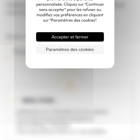
Valise avec pièces détachées de secours incluse
personnalisée. Cliquez sur "Continuer
sans accepter" pour les refuser ou
avec la location de la machine.
modifiez vos préférences en cliquant
sur "Paramètres des cookies".
Durée minimum de location 3 jours.
Accepter et fermer
Paramètres des cookies
Pensez à vous équiper en EPI
IDÉAL POUR ...
- Utilisation sur chantiers ou en cabine
- Tuyauteries grandes longueurs
- Grenaillage, Sablage
- Tous abrasifs jet libre ou recyclables