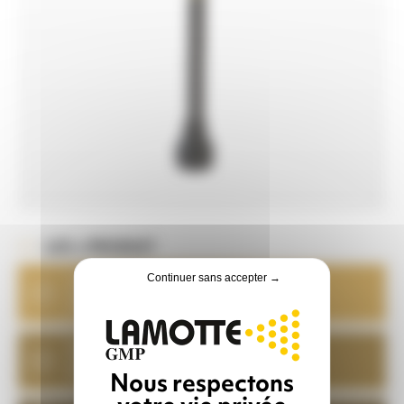
LES + PRODUIT
Votre
Continuer sans accepter →
meilleur
allié !
Réaliser le
changement de cône
facilement