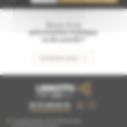
LOCATION
OUTIL
DE
DÉMONTAGE
CÔNE
Besoin d'une
préconisation technique
ou de conseils ?
Contactez-nous !
02 51 09 63 15
5 rue des Artisans, ZA La Plaine du Buc
76 540
Thietreville
,
France