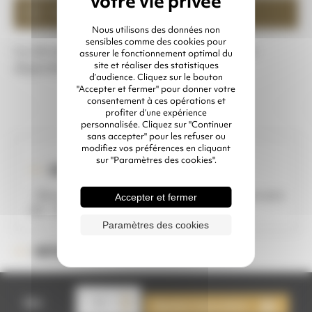
Économique
Nous utilisons des données non
sensibles comme des cookies pour
La clé de démontage pour cône pop-up est
assurer le fonctionnement optimal du
site et réaliser des statistiques
disponible à la location chez Lamotte.
d’audience. Cliquez sur le bouton
"Accepter et fermer" pour donner votre
consentement à ces opérations et
profiter d’une expérience
personnalisée. Cliquez sur "Continuer
sans accepter" pour les refuser ou
modifiez vos préférences en cliquant
sur "Paramètres des cookies".
IDÉAL POUR ...
- Remplacer le cône pop-up sur des réservoirs
Accepter et fermer
60, 100 ou 200 litres.
Paramètres des cookies
LOC90988D
RÉFÉRENCE :
quantité
de
Qté
Ajouter à mon devis