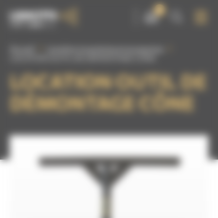
Panneau de gestion des cookies
0
Accueil
Location tuyauteries et accessoires
LOCATION OUTIL DE DÉMONTAGE CÔNE
LOCATION OUTIL DE
DÉMONTAGE CÔNE