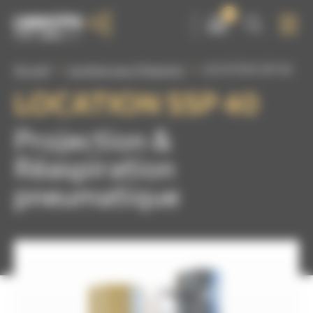
Panneau de gestion des cookies
0
Accueil
Location pour l'Industrie
LOCATION SSP 40
LOCATION SSP 40
Projection &
Réaspiration
pneumatique