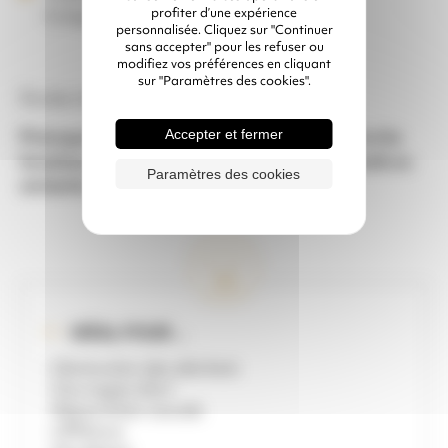
Longueur 10 ml
profiter d’une expérience
personnalisée. Cliquez sur "Continuer
sans accepter" pour les refuser ou
modifiez vos préférences en cliquant
sur "Paramètres des cookies".
Durée minimum de location 3 jours.
Prérequis : Ce matériel n’est pas disponible à la
Accepter et fermer
location s’il est utilisé dans un contexte plomb ou
Paramètres des cookies
amiante.
IDÉAL POUR ...
- Diminution des déchets
- Ouvrages d'art
- Réparation navale
- Offshore