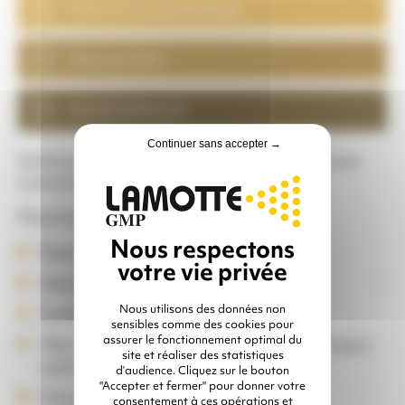
Entièrement pneumatique
Sans poussière
Grand rendement
Continuer sans accepter →
Système en circuit fermé SSP 40 développé par
Lamotte GMP
Matériel de location comprenant :
Réservoir sous pression 40 litres
Séparateur polyvalent tous abrasifs
Nous utilisons des données non
Système d’aspiration pneumatique
sensibles comme des cookies pour
assurer le fonctionnement optimal du
Tête de projection réaspiration EDBH 70 pour
site et réaliser des statistiques
captation à la source
d’audience. Cliquez sur le bouton
"Accepter et fermer" pour donner votre
Tuyauteries projection + réaspiration –
consentement à ces opérations et