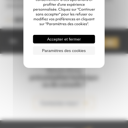
profiter d’une expérience
nécessaires)
personnalisée. Cliquez sur "Continuer
sans accepter" pour les refuser ou
modifiez vos préférences en cliquant
90308D
RÉFÉRENCE :
sur "Paramètres des cookies".
quantité
Accepter et fermer
de
Qté
Ajouter à mon devis
MAMELON
1/2"
Paramètres des cookies
Besoin d'une
préconisation technique
ou de conseils ?
Contactez-nous !