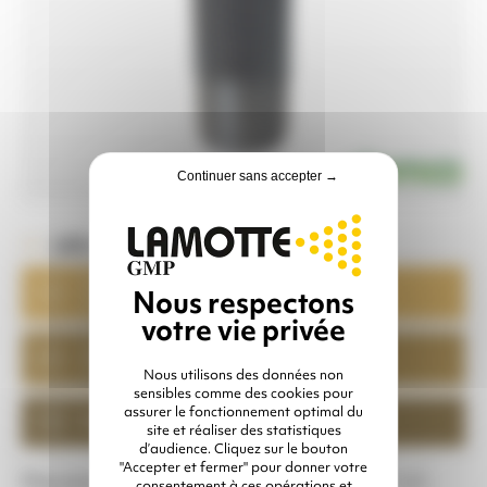
Continuer sans accepter →
LES + PRODUIT
Disponible
sur stock
Qualité
CLEMCO
Nous utilisons des données non
sensibles comme des cookies pour
assurer le fonctionnement optimal du
Étanche
site et réaliser des statistiques
d’audience. Cliquez sur le bouton
"Accepter et fermer" pour donner votre
Mamelon MM en 1/2″ pour doseur MP 1/2″ (x3
consentement à ces opérations et