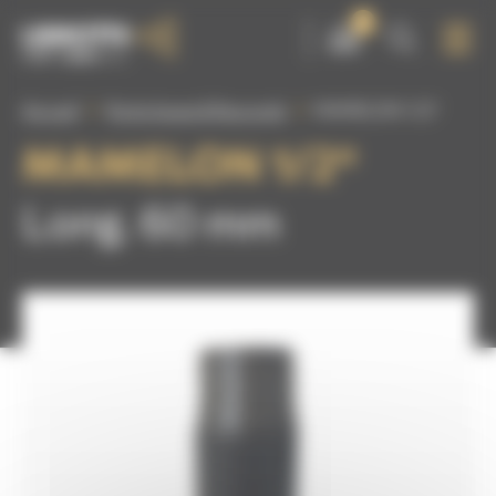
Panneau de gestion des cookies
0
Accueil
Porte-buses & Raccords
MAMELON 1/2″
MAMELON 1/2″
Long. 60 mm