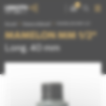
Panneau de gestion des cookies
0
Accueil
Doseurs d'abrasif
MAMELON MM 1/2″
MAMELON MM 1/2″
Long. 40 mm