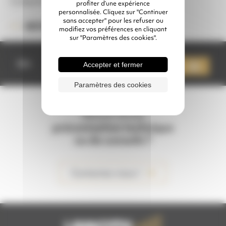
Longueur 40 mm
profiter d’une expérience
personnalisée. Cliquez sur "Continuer
sans accepter" pour les refuser ou
CD280C
RÉFÉRENCE :
modifiez vos préférences en cliquant
sur "Paramètres des cookies".
quantité
de
Qté
Accepter et fermer
Ajouter à mon devis
MAMELON
MM
Paramètres des cookies
1/2"
Besoin d'une
préconisation technique
ou de conseils ?
Contactez-nous !