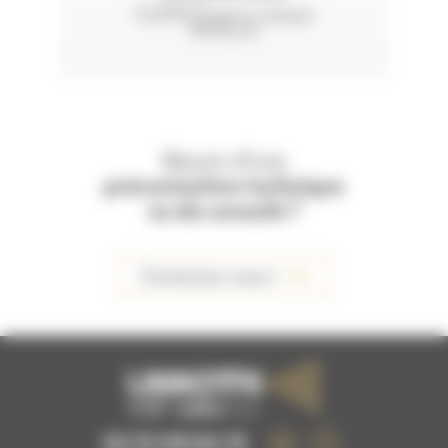
CLEMCO pour casque
APOLLO
Besoin d'une
préconisation technique
ou de conseils ?
Contactez-nous !
02 51 09 63 15