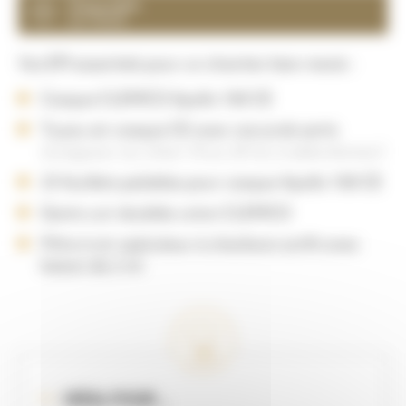
Disponible
sur stock
Vos EPI essentiels pour un chantier bien mené :
Casque CLEMCO Apollo 100 CE
Tuyau air casque CE avec raccords sertis
(Longueur au choix 10 ou 20 ml, à sélectionner)
25 feuillets pelables pour casque Apollo 100 CE
Gants cuir doublés coton CLEMCO
Filtre à air opérateur à charbons actifs avec
liaison de 2 ml
IDÉAL POUR ...