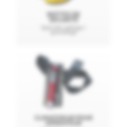
BOTTES DE
SÉCURITÉ
Spéciales sablage /
grenaillage
CLIMATISEUR POUR
OPÉRATEUR