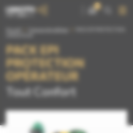
Panneau de gestion des cookies
0
Accueil
Casques de sablage
PACK EPI PROTECTION
OPÉRATEUR
PACK EPI
PROTECTION
OPÉRATEUR
Tout Confort