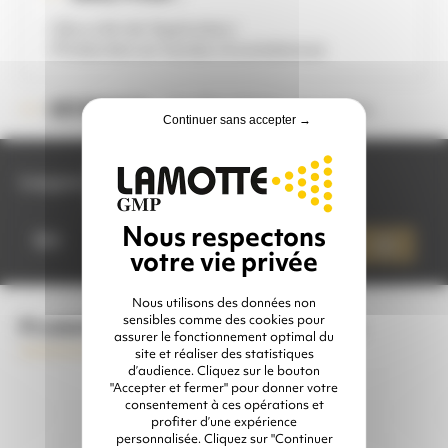
- Sécurité de l'opérateur
- Protection en toutes circonstances
Veuillez choisir une option
RÉFÉRENCE :
Continuer sans accepter →
Longueur
quantité
de
Qté
Ajouter à mon devis
PACK
EPI
PROTECTION
OPÉRATEUR
Nous utilisons des données non
sensibles comme des cookies pour
Produits complémentaires conseillés
assurer le fonctionnement optimal du
site et réaliser des statistiques
d’audience. Cliquez sur le bouton
"Accepter et fermer" pour donner votre
consentement à ces opérations et
profiter d’une expérience
personnalisée. Cliquez sur "Continuer