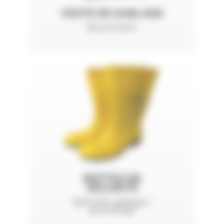
VESTE DE SABLAGE
Boutonnière
BOTTES DE
SÉCURITÉ
Spéciales sablage /
grenaillage