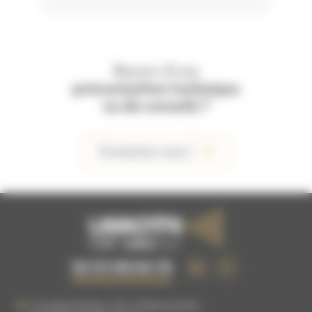
Besoin d'une
préconisation technique
ou de conseils ?
Contactez-nous !
02 51 09 63 15
5 rue des Artisans, ZA La Plaine du Buc