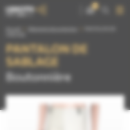
Panneau de gestion des cookies
0
Accueil
Vêtements de protection
PANTALON DE
SABLAGE
PANTALON DE
SABLAGE
Boutonnière