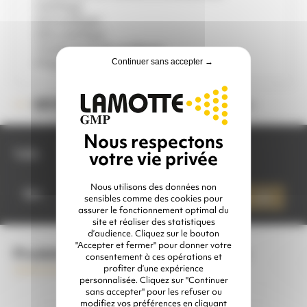
- Sablage
- Grenaillage
- Microbillage
- Traitement de surfaces
- Préparation de surfaces
Continuer sans accepter →
Veuillez choisir une option
RÉFÉRENCE :
Taille
quantité
Nous utilisons des données non
de
Qté
Ajouter à mon devis
sensibles comme des cookies pour
PANTALON
assurer le fonctionnement optimal du
DE
site et réaliser des statistiques
SABLAGE
d’audience. Cliquez sur le bouton
"Accepter et fermer" pour donner votre
Produits complémentaires conseillés
consentement à ces opérations et
profiter d’une expérience
personnalisée. Cliquez sur "Continuer
sans accepter" pour les refuser ou
modifiez vos préférences en cliquant