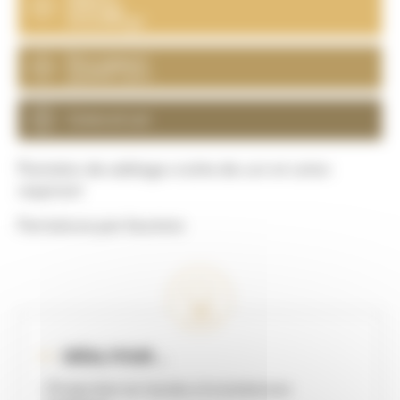
Sablage
Grenaillage
Bon rapport
qualité / prix
Coton et cuir
Pantalon de sablage croûte de cuir et coton
respirant
Fermeture par boutons
IDÉAL POUR ...
- Protection en toutes circonstances