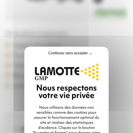
Kit de pièces comprenant :
Support en carbure
Continuer sans accepter →
Fourreau
Côné
Buse carbure de Tungstène
Joint, écrou
Nous utilisons des données non
sensibles comme des cookies pour
assurer le fonctionnement optimal du
site et réaliser des statistiques
d’audience. Cliquez sur le bouton
IDÉAL POUR ...
"Accepter et fermer" pour donner votre