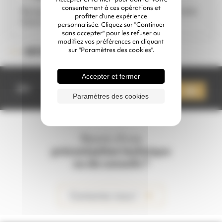
consentement à ces opérations et
Remplacer les pièces usagées de votre Hollo
profiter d’une expérience
blast junior
personnalisée. Cliquez sur "Continuer
sans accepter" pour les refuser ou
modifiez vos préférences en cliquant
sur "Paramètres des cookies".
90001D
RÉFÉRENCE :
Accepter et fermer
quantité
de
Qté
Ajouter à mon devis
PIÈCES
Paramètres des cookies
DE
RECHANGE
HOLLO
BLAST
JUNIOR
Besoin d'une
préconisation technique
ou de conseils ?
Contactez-nous !