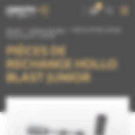
Panneau de gestion des cookies
0
Accueil
Intérieur de tubes
PIÈCES DE RECHANGE
HOLLO BLAST JUNIOR
PIÈCES DE
RECHANGE HOLLO
BLAST JUNIOR