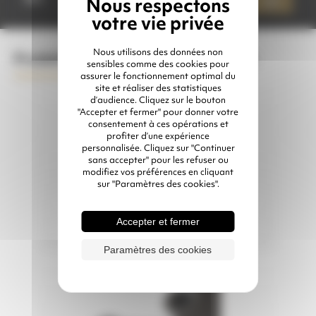
PIÈCES
DÉTACHÉES
DOSEUR
QUANTUM
1
Nous utilisons des données non
Produits complémentaires conseillés
1/4"
sensibles comme des cookies pour
assurer le fonctionnement optimal du
site et réaliser des statistiques
d’audience. Cliquez sur le bouton
"Accepter et fermer" pour donner votre
consentement à ces opérations et
profiter d’une expérience
personnalisée. Cliquez sur "Continuer
sans accepter" pour les refuser ou
modifiez vos préférences en cliquant
sur "Paramètres des cookies".
MAMELON DOUBLE
ENGOMMÉ 1 1/4"
Accepter et fermer
Paramètres des cookies