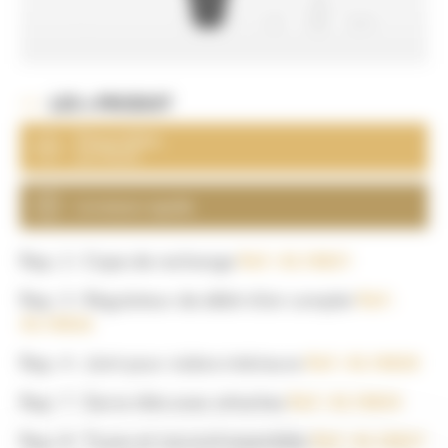
LES + PRODUIT
Disponibles
sur stock
Livraison rapide
Rep. 2 : Cape de rechange
Réf : AL10021
Rep. 3 : Régulateur de débit d’air complet
Réf :
AL10026
Rep. 4 : Joint pour visière intérieure
Réf : AL10020
Rep. 7 : Serre-tête avec attaches
Réf : AL10025
Rep. 8 : Tuyau et raccord assemblés
Réf : AL10027