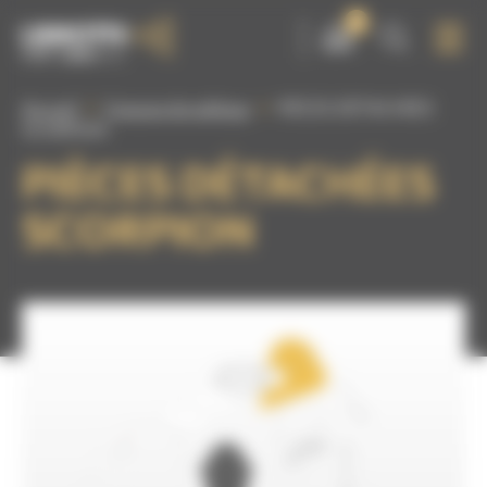
Panneau de gestion des cookies
0
Accueil
Casques de sablage
PIÈCES DÉTACHÉES
SCORPION
PIÈCES DÉTACHÉES
SCORPION