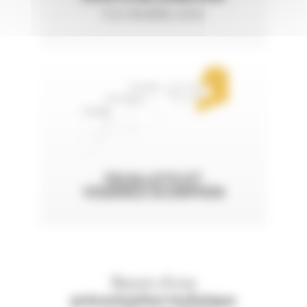
Cuir doublés coton
FEUILLETS ET
VISIÈRES SCORPION
Besoin d'une
préconisation technique