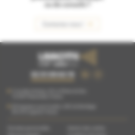
ou de conseils ?
Contactez-nous !
02 51 09 63 15
5 rue des Artisans, ZA La Plaine du Buc
76 540
Thietreville
,
France
83 Impasse Louis Coudrin, ZAC du Bordage
85 610
Cugand
,
France
Données personnelles
Gestion des cookies
Mentions légales
Conditions de Vente