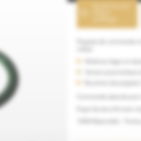
Double fonction
(Option
soufflage)
Poignée de commande à d
utiliser
Matériau léger et rési
Version pneumatique 
Bouchons de poignée (
Commande séparée pour o
Ergot de sécurité avec re
100% Réparable – Toutes p