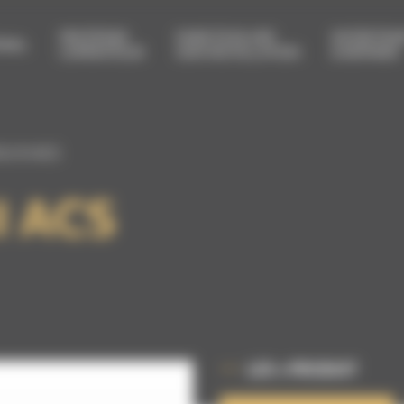
PROTÉGER
FAIRE ÉVOLUER
ENTRETEN
RIEL
L’OPÉRATEUR
SON INSTALLATION
& RÉPARER
X III ACS
I ACS
LES + PRODUIT