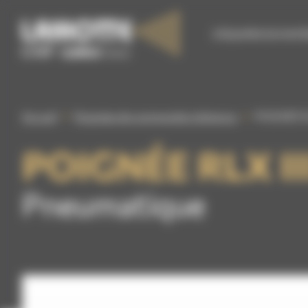
Panneau de gestion des cookies
S’ÉQUIPER EN MATÉ
Accueil
Poignées de commande à distance
POIGNÉE RL
POIGNÉE RLX II
Pneumatique