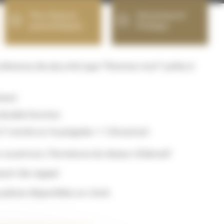
Pour doseurs
Astucieuse et
pneumatiques
Pratique
istance de sécurité type “Homme-mort” prête à
stant
double fonction
1 monté sur la poignée + 1 d’avance)
uverture / fermeture du doseur d’abrasif
ssort de rappel
ièces disponibles sur stock