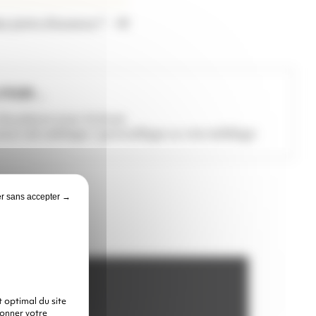
s joints d’avance ?
POUR ...
 les pièces avec la buse
vaux de sablage / grenaillage ou microbillage
r sans accepter →
L
 optimal du site
donner votre