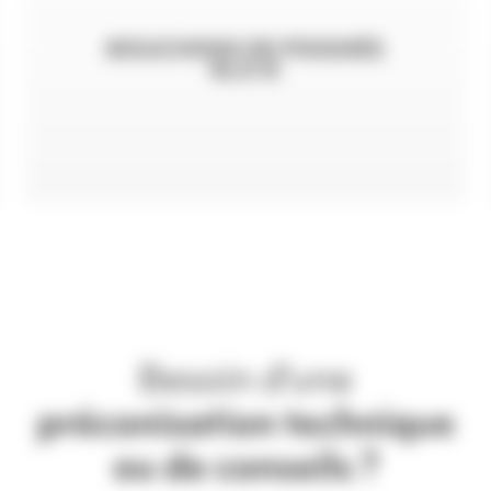
BOUCHONS DE POIGNÉE
RLX III
Besoin d'une
préconisation technique
ou de conseils ?