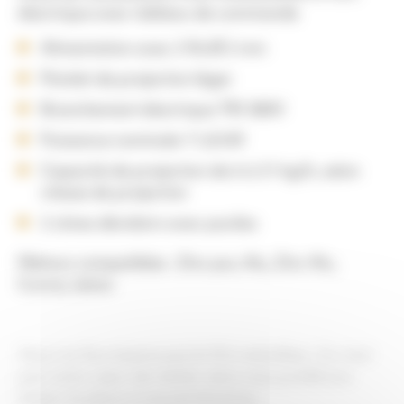
électrique avec tableau de commande
Alimentation avec 2 fils Ø 2 mm
Pistolet de projection léger
Branchement électrique TRI 380V
Puissance nominale 11,8 kW
Capacité de projection de 6 à 21 kg/h, selon
vitesse de projection
2 cônes dévidoirs avec poulies
Métaux compatibles : Zinc pur, Alu, Zinc Alu,
Cuivre, laiton
Nous ne fournissons pas le fil à métalliser. Ce n’est
pas notre cœur de métier alors nous préférons
laisser la place à nos partenaires.