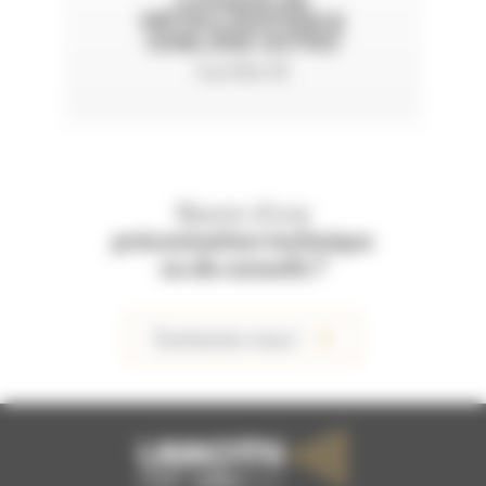
CASQUE DE
MÉTALLISATION &
SABLAGE ASTRO
Certifié CE
Besoin d'une
préconisation technique
ou de conseils ?
Contactez-nous !