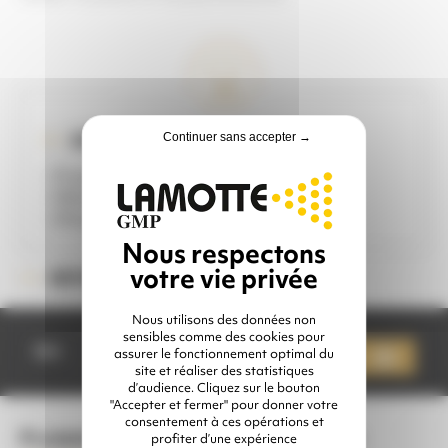
IDÉAL POUR ...
Continuer sans accepter →
- Protection anti corrosion
- Métallisation avant peinture
- Shoopage
M45MAR
RÉFÉRENCE :
Nous utilisons des données non
quantité
sensibles comme des cookies pour
de
Qté
assurer le fonctionnement optimal du
Ajouter à mon devis
POSTE
site et réaliser des statistiques
À
d’audience. Cliquez sur le bouton
MÉTALLISER
"Accepter et fermer" pour donner votre
M45
consentement à ces opérations et
Produits complémentaires conseillés
profiter d’une expérience