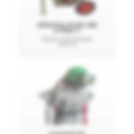
GRENAILLEUSE 200
LITRES T
Doseur pneumatique
carbure