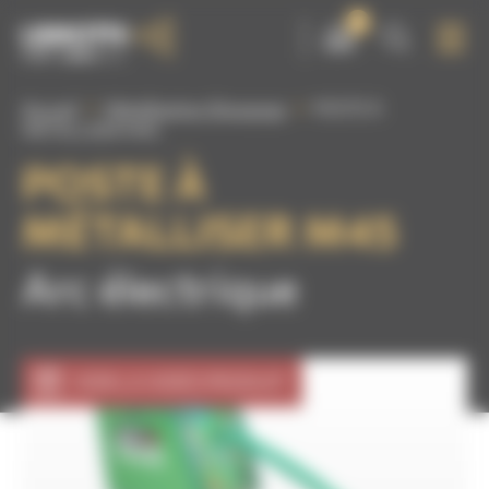
Panneau de gestion des cookies
0
Accueil
Métallisation Shoopage
POSTE À
MÉTALLISER M45
POSTE À
MÉTALLISER M45
Arc électrique
VOIR LA VIDÉO PRODUIT