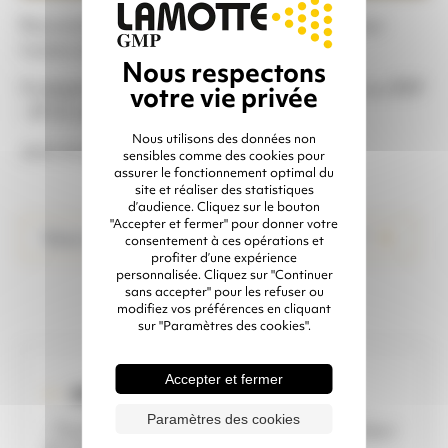
Raccord en acier CFTR 1 1/4″ spécifique pour
tuyaux air comprimé
S’adapte sur mamelon MM 1 1/4 » conique ou BSP
– Ø 32 mm
Nous utilisons des données non
Joint et goupille de sécurité intégrés
sensibles comme des cookies pour
assurer le fonctionnement optimal du
site et réaliser des statistiques
d’audience. Cliquez sur le bouton
"Accepter et fermer" pour donner votre
Vous recherchez les joints compatibles ?
consentement à ces opérations et
profiter d’une expérience
personnalisée. Cliquez sur "Continuer
sans accepter" pour les refuser ou
modifiez vos préférences en cliquant
sur "Paramètres des cookies".
Accepter et fermer
IDÉAL POUR ...
Paramètres des cookies
- Tuyaux air comprimé en diamètre intérieur