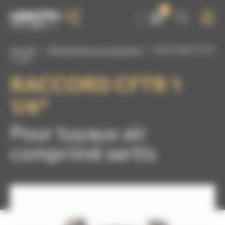
Panneau de gestion des cookies
0
Accueil
Alimentation air comprimé
RACCORD CFTR
1 1/4″
RACCORD CFTR 1
1/4″
Pour tuyaux air
comprimé sertis