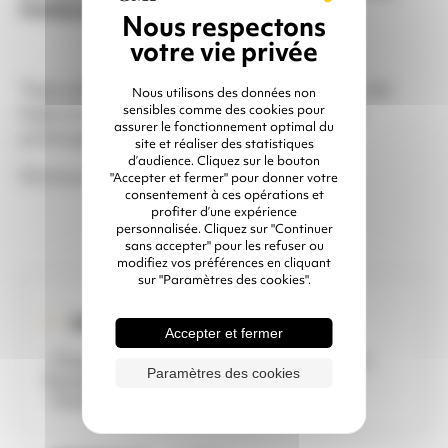
MARQUES
Tapis anti-fatigue pour améliorer le confort de
Nous utilisons des données non
sensibles comme des cookies pour
l’opérateur et notamment la station debout
assurer le fonctionnement optimal du
prolongée
site et réaliser des statistiques
d’audience. Cliquez sur le bouton
Diminue l’effet « jambes lourdes »
"Accepter et fermer" pour donner votre
consentement à ces opérations et
profiter d’une expérience
personnalisée. Cliquez sur "Continuer
sans accepter" pour les refuser ou
modifiez vos préférences en cliquant
sur "Paramètres des cookies".
IDÉAL POUR ...
Accepter et fermer
- Prévenir les effets des Troubles Musculo
Paramètres des cookies
Squelettiques (TMS)
- Améliorer l'ergonomie du poste