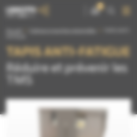
Panneau de gestion des cookies
0
Accueil
Cabines à manches industrielles
TAPIS ANTI-
FATIGUE
TAPIS ANTI-FATIGUE
Réduire et prévenir les
TMS