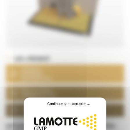
LES + PRODUIT
Améliore
le Confort
de l'Opérateur
Diminue l'effet
"jambes lourdes"
Continuer sans accepter →
Réduit les TMS
OPTION POUR CABINE À MANCHES TOUTES