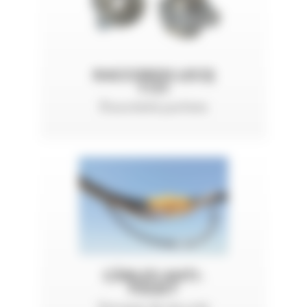
RACCORDS LECQ
1131
Étanchéité parfaite
CÂBLES ANTI-
FOUET