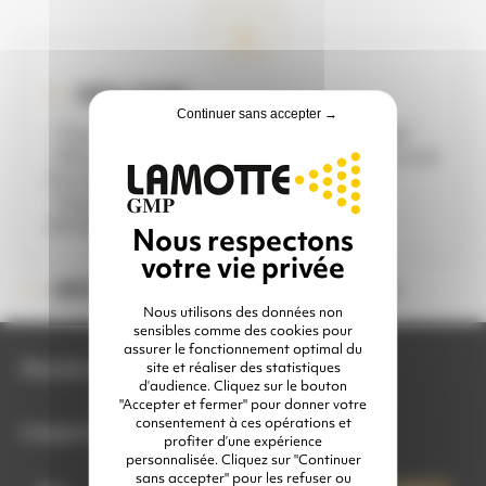
IDÉAL POUR ...
Continuer sans accepter →
- Tuyau idéal pour chantiers (repli rapide)
- Raccordements faciles grâce à ses raccords
tournants
- Spécial grand débit pour buses gros
diamètres
Veuillez choisir une option
RÉFÉRENCE :
Nous utilisons des données non
sensibles comme des cookies pour
assurer le fonctionnement optimal du
site et réaliser des statistiques
Diamètre intérieur
d’audience. Cliquez sur le bouton
"Accepter et fermer" pour donner votre
consentement à ces opérations et
Longueur
profiter d’une expérience
personnalisée. Cliquez sur "Continuer
quantité
sans accepter" pour les refuser ou