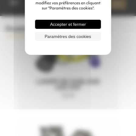
de
Qté
modifiez vos préférences en cliquant
Ajouter à mon devis
TUYAU
sur "Paramètres des cookies".
AIR
COMPRIMÉ
APLATISSABLE
Accepter et fermer
Produits complémentaires conseillés
Paramètres des cookies
LAMPE DE SABLAGE
LED 24V
50 W