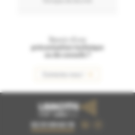
Estropes de sécurité
Besoin d'une
préconisation technique
ou de conseils ?
Contactez-nous !
02 51 09 63 15