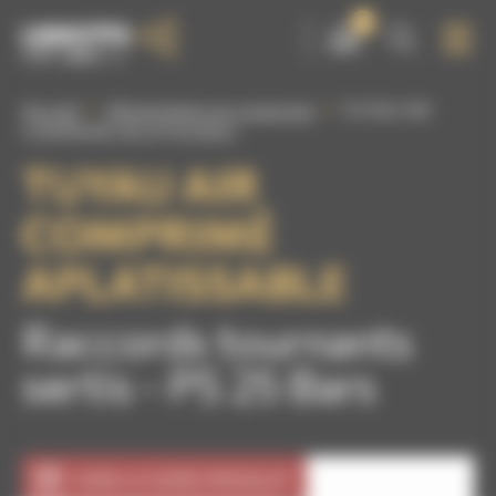
Panneau de gestion des cookies
0
Accueil
Alimentation air comprimé
TUYAU AIR
COMPRIMÉ APLATISSABLE
TUYAU AIR
COMPRIMÉ
APLATISSABLE
Raccords tournants
sertis - PS 25 Bars
VOIR LA VIDÉO PRODUIT