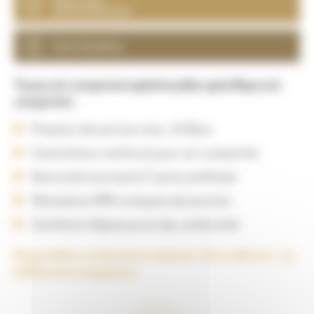
sertis antifuites
Gain de place
Tuyau air comprimé aplatissable spécifique air
comprimé :
Pression de service max. 25 Bars
Caoutchouc renforcé pour air comprimé
Raccords tournants F sertis antifuites
Mamelons MM coniques de jonction
Certificat d’épreuve et de conformité
Disponible en diamètre intérieur 32 ou 38 mm – en
différentes longueurs