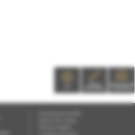
PIÈCES
DEMANDE DE
EPI
DÉTACHÉES
CATALOGUE
Données personnelles
c
Gestion des cookies
Mentions légales
rdage
Conditions de Vente