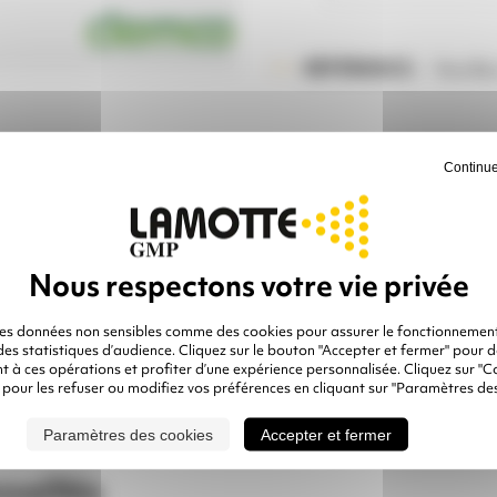
Veuille
RÉFÉRENCE :
Continue
ité
Ajouter à mon
devis
UX
des données non sensibles comme des cookies pour assurer le fonctionnement
 des statistiques d’audience. Cliquez sur le bouton "Accepter et fermer" pour 
MANDE
 à ces opérations et profiter d’une expérience personnalisée. Cliquez sur "C
 pour les refuser ou modifiez vos préférences en cliquant sur "Paramètres des
ANCE
Paramètres des cookies
Accepter et fermer
seillés