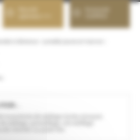
Sécurité
Exclusivité
opérateur +++
CLEMCO
e à distance – jumelés jaune et marron :
mm
POUR ...
de tuyauteries de sablage toutes marques
de sablage, grenaillage, microbillage
 de chantier ou poste fixe