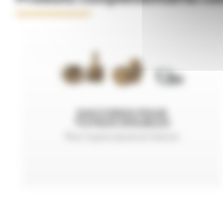
RACCORDS POUR
TUYAUX DOUBLES
Pour tuyaux jaune et marron