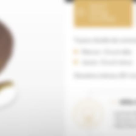
Spécial
Sablage
Grenaillage
Tuyaux double de command
Marron : Circuit aller
Jaune : Circuit retour
Diamètre intérieur Ø 5 
IDÉAL 
- Lances 
- Travaux 
- Machines