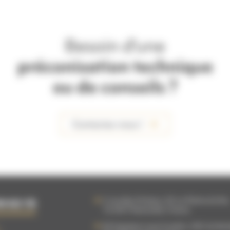
Besoin d'une
préconisation technique
ou de conseils ?
Contactez-nous !
5 rue des Artisans, ZA La Plaine du Bu
9 63 15
76 540
Thietreville
,
France
83 Impasse Louis Coudrin, ZAC du Bo