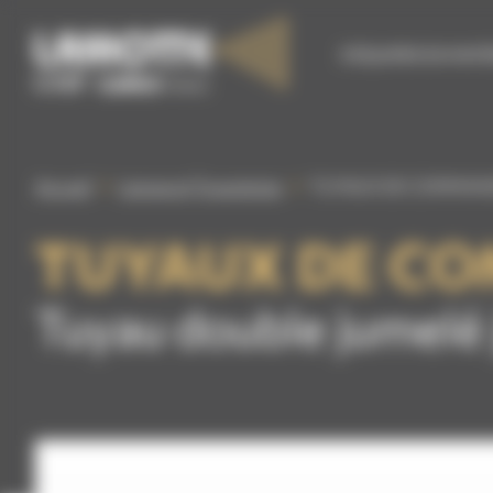
Panneau de gestion des cookies
S’ÉQUIPER EN MATÉ
Accueil
Lances et Tuyauteries
TUYAUX DE COMMAND
TUYAUX DE CO
Tuyau double jumelé