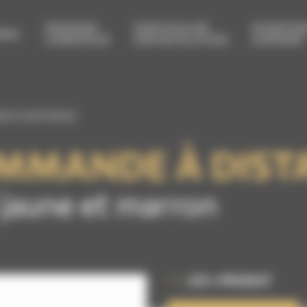
PROTÉGER
FAIRE ÉVOLUER
ENTRETEN
RIEL
L’OPÉRATEUR
SON INSTALLATION
& RÉPARER
E À DISTANCE
MMANDE À DIST
 jaune et marron
LES + PRODUIT