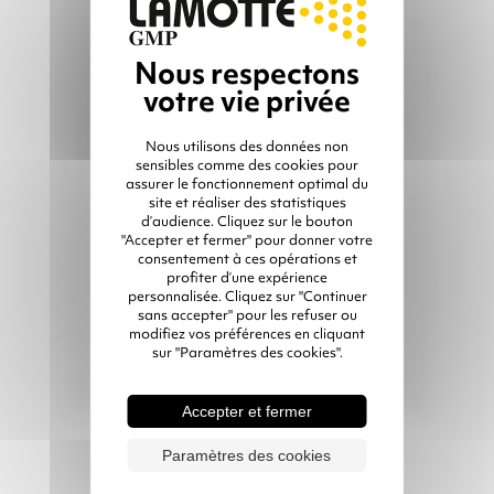
sur
la
page
du
produit
Nous utilisons des données non
sensibles comme des cookies pour
assurer le fonctionnement optimal du
site et réaliser des statistiques
d’audience. Cliquez sur le bouton
"Accepter et fermer" pour donner votre
CASQUE DE SABLAGE
consentement à ces opérations et
NOVA 2000
profiter d’une expérience
personnalisée. Cliquez sur "Continuer
Certifié CE
sans accepter" pour les refuser ou
modifiez vos préférences en cliquant
sur "Paramètres des cookies".
Ajouter à
Détail du
mon devis
produit
Accepter et fermer
Paramètres des cookies