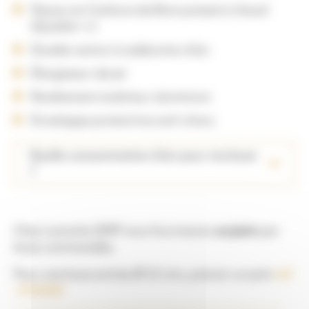
Noyau en Carbure de Bore pressé à chaud
(Qualité ++)
Double venturi à adduction d’air
Élargisseur de jet
Revêtement extérieur aluminium
Enveloppe protectrice anti-chocs
Quelle consommation d’air pour ma buse
?
Chez Lamotte GMP nous fournissons
un joint
par
buse commandée.
Pour une buse entrée Ø 32 mm, prévoir un joint
réf
: 91025D