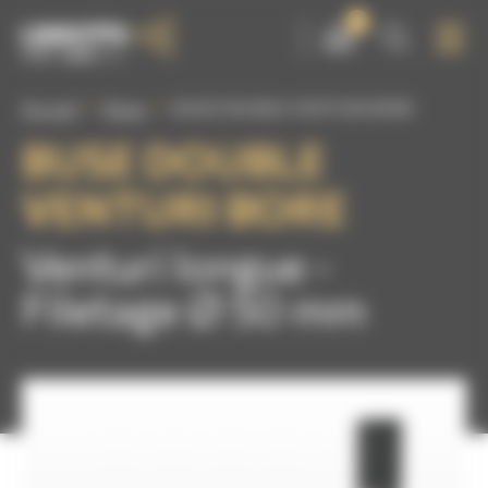
Panneau de gestion des cookies
0
Accueil
Buses
BUSE DOUBLE VENTURI BORE
BUSE DOUBLE
VENTURI BORE
Venturi longue -
Filetage Ø 50 mm