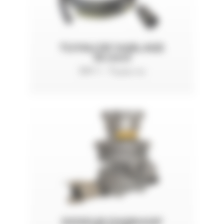
TUYAU DE SABLAGE
36 mm3
SM-1 - Tuyau nu
DOSEUR D'ABRASIF