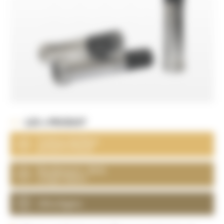
LES + PRODUIT
Carbure de Bore
pressé à chaud
Rendement + 30 %
Large impact
Ultra légère