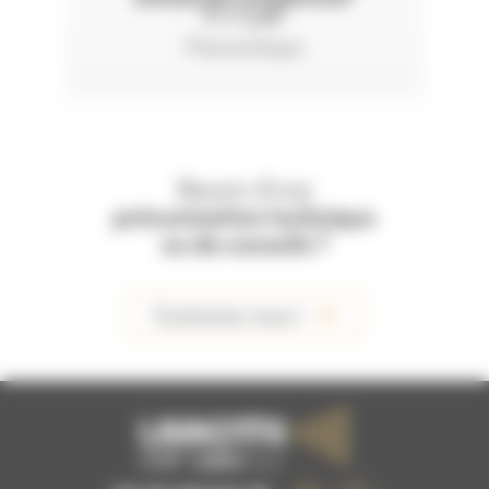
T 1 1/4"
Pneumatique
Besoin d'une
préconisation technique
ou de conseils ?
Contactez-nous !