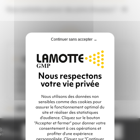
Vous souhaitez prévoir des joints d’avance ?
Continuer sans accepter →
IDÉAL POUR ...
- Augmenter son rendement
- Sablage de grandes surfaces
- Abrasifs fins et moyens
- Aérogommage large impact
Nous utilisons des données non
sensibles comme des cookies pour
assurer le fonctionnement optimal du
Veuillez choisir une option
RÉFÉRENCE :
site et réaliser des statistiques
d’audience. Cliquez sur le bouton
"Accepter et fermer" pour donner votre
consentement à ces opérations et
Buse
souhaitée
profiter d’une expérience
personnalisée. Cliquez sur "Continuer