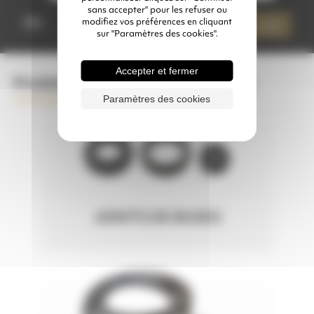
quantité
sans accepter" pour les refuser ou
de
Qté
modifiez vos préférences en cliquant
Ajouter à mon devis
BUSE
sur "Paramètres des cookies".
DOUBLE
VENTURI
BORE
Accepter et fermer
Produits complémentaires conseillés
Paramètres des cookies
JOINTS DE BUSES