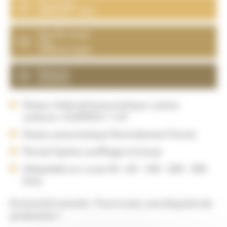
Économie
d'abrasif = 30%
Pas d'à-coups
aux
redémarrages
Robuste
et précis
Doseur d’abrasif pneumatique « piston
carbure » CLEMCO 1 1/4″
Doseur pneumatique Normalement Fermé
Permet l’option soufflage à la buse
Adaptable sur cuves 40 – 60 – 100 – 200 – 300
litres
Exclusivité Lamotte : Fourni avec une étiquette de
graduation !