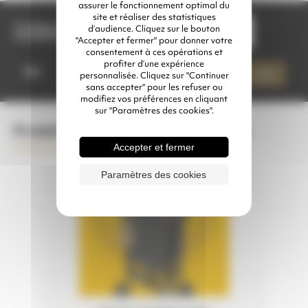
assurer le fonctionnement optimal du
site et réaliser des statistiques
Configuration
d’audience. Cliquez sur le bouton
souhaitée
"Accepter et fermer" pour donner votre
consentement à ces opérations et
quantité
profiter d’une expérience
de
Qté
Ajouter à mon devis
personnalisée. Cliquez sur "Continuer
DOSEUR
sans accepter" pour les refuser ou
D'ABRASIF
modifiez vos préférences en cliquant
T
sur "Paramètres des cookies".
1
1/4"
Produits complémentaires conseillés
Accepter et fermer
Paramètres des cookies