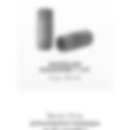
MAMELON
ENGOMMÉ 1 1/4"
Long. 100 mm
Besoin d'une
préconisation technique