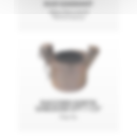
DUO GAGNANT
Alliez Sécurité &
Performance
RACCORD SORTIE
SABLEUSE CFT 1 1/2"
Filet fin