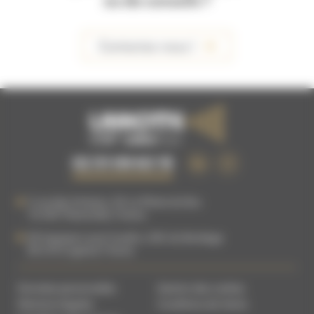
ou de conseils ?
Contactez-nous !
02 51 09 63 15
5 rue des Artisans, ZA La Plaine du Buc
76 540
Thietreville
,
France
83 Impasse Louis Coudrin, ZAC du Bordage
85 610
Cugand
,
France
Données personnelles
Gestion des cookies
Mentions légales
Conditions de Vente