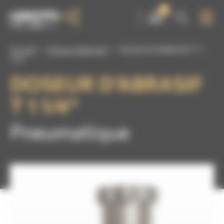
Panneau de gestion des cookies
0
Accueil
Doseurs d'abrasif
DOSEUR D’ABRASIF T 1
1/4″
DOSEUR D’ABRASIF
T 1 1/4″
Pneumatique