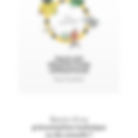
PACK EPI
PROTECTION
OPÉRATEUR
Tout Confort
Besoin d'une
préconisation technique
ou de conseils ?