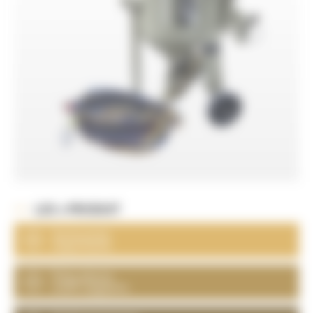
LES + PRODUIT
Autonomie
importante
Polyvalente
multi-supports