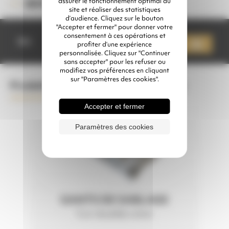
assurer le fonctionnement optimal du
24350H10
RÉFÉRENCE :
site et réaliser des statistiques
d’audience. Cliquez sur le bouton
"Accepter et fermer" pour donner votre
quantité
consentement à ces opérations et
de
Qté
Ajouter à mon devis
profiter d’une expérience
HYDROGOMMEUSE
personnalisée. Cliquez sur "Continuer
LA
sans accepter" pour les refuser ou
100
modifiez vos préférences en cliquant
HYDRO
sur "Paramètres des cookies".
Produits complémentaires conseillés
Accepter et fermer
Paramètres des cookies
GANTS DE SABLAGE
Cuir doublés coton