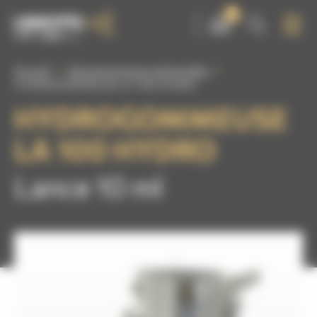
Panneau de gestion des cookies
0
Accueil
Aérogommeuses industrielles
HYDROGOMMEUSE LA 100 HYDRO
HYDROGOMMEUSE
LA 100 HYDRO
Lance 10 ml