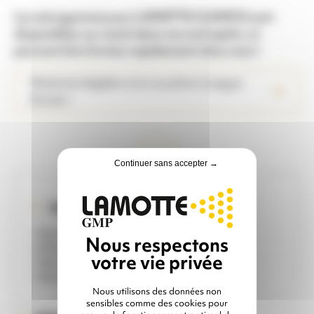
Les aérogommeuses LAMOTTE CLEMCO sont
disponibles sur stock dans nos entrepôts, et
peuvent être livrées rapidement chez vous !
Matériel éligible à la Location Longue
Durée !
Continuer sans accepter →
IDÉAL POUR ...
- Nettoyage de façades en pierre
- Effacement de graffitis
- Décapage de supports fragiles
- Aérogommage et hydrogommage
Nous utilisons des données non
sensibles comme des cookies pour