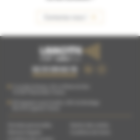
Contactez-nous !
02 51 09 63 15
5 rue des Artisans, ZA La Plaine du Buc
76 540
Thietreville
,
France
83 Impasse Louis Coudrin, ZAC du Bordage
85 610
Cugand
,
France
Données personnelles
Gestion des cookies
Mentions légales
Conditions de Vente
Conditions de Location