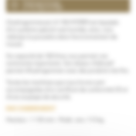
Hydrogommage
et Aérogommage
L’hydrogommeuse LA 100 HYDRO est équipée
d’un système spécial voie humide, ainsi, vous
réduisez la poussière dans l’environnement de
travail.
Sa capacité de 100 litres vous permet une
autonomie importante. Son doseur d’abrasif
permet d’hydrogommer avec des produits très fins.
Toutes les machines que nous livrons sont
accompagnées d’un certificat de conformité CE et
d’une soupape de sécurité.
ENCOMBREMENT
Hauteur : 1 135 mm – Poids : env. 113 kg